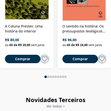
A Coluna Prestes: Uma
O sentido na história: Os
história do interior
pressupostos teológicos
da filosofia da história
R$ 80,00
R$ 96,00
ou
4
X de
R$ 20,00
sem juros
ou
4
X de
R$ 24,00
sem juros
Comprar
Comprar
Novidades Terceiros
Ver todos
>