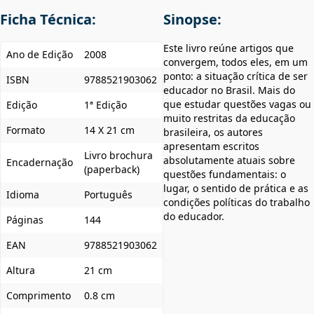
Ficha Técnica:
Sinopse:
Este livro reúne artigos que
Ano de Edição
2008
convergem, todos eles, em um
ponto: a situação crítica de ser
ISBN
9788521903062
educador no Brasil. Mais do
que estudar questões vagas ou
Edição
1ª Edição
muito restritas da educação
Formato
14 X 21 cm
brasileira, os autores
apresentam escritos
Livro brochura
absolutamente atuais sobre
Encadernação
(paperback)
questões fundamentais: o
lugar, o sentido de prática e as
Idioma
Português
condições políticas do trabalho
do educador.
Páginas
144
EAN
9788521903062
Altura
21 cm
Comprimento
0.8 cm