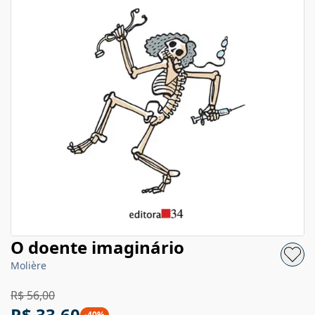
O doente imaginário
Molière
R$ 56,00
R$ 33,60
-
40
%