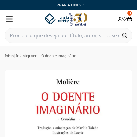
LIVRARIA UNESP
0
Início
|
Infantojuvenil
|
O doente imaginário