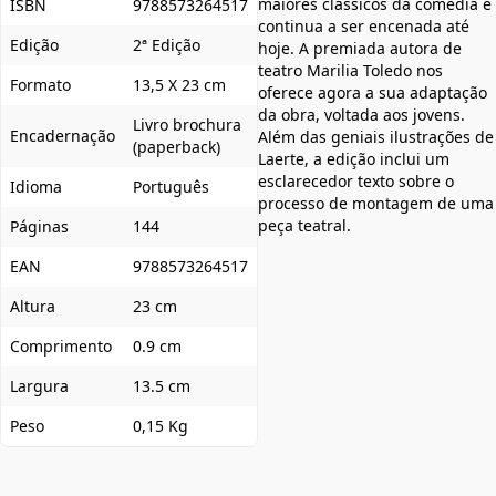
maiores clássicos da comédia e
ISBN
9788573264517
continua a ser encenada até
Edição
2ª Edição
hoje. A premiada autora de
teatro Marilia Toledo nos
Formato
13,5 X 23 cm
oferece agora a sua adaptação
da obra, voltada aos jovens.
Livro brochura
Encadernação
Além das geniais ilustrações de
(paperback)
Laerte, a edição inclui um
esclarecedor texto sobre o
Idioma
Português
processo de montagem de uma
peça teatral.
Páginas
144
EAN
9788573264517
Altura
23 cm
Comprimento
0.9 cm
Largura
13.5 cm
Peso
0,15 Kg