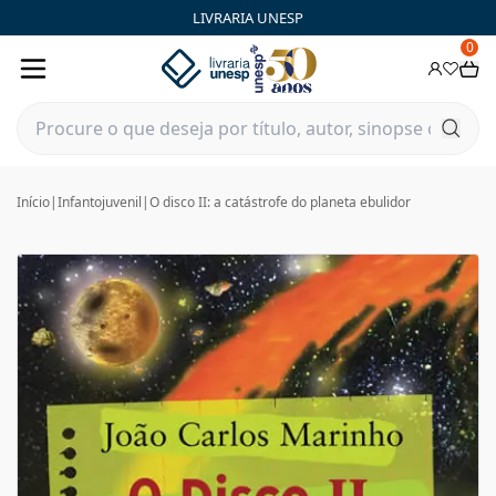
LIVRARIA UNESP
0
Início
|
Infantojuvenil
|
O disco II: a catástrofe do planeta ebulidor