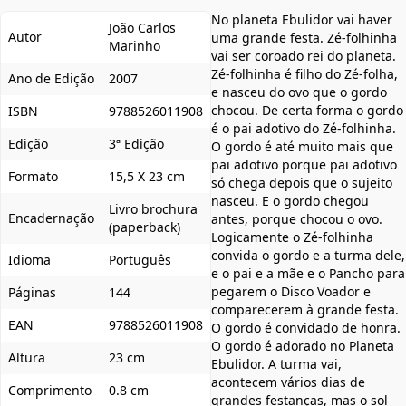
No planeta Ebulidor vai haver
João Carlos
Autor
uma grande festa. Zé-folhinha
Marinho
vai ser coroado rei do planeta.
Zé-folhinha é filho do Zé-folha,
Ano de Edição
2007
e nasceu do ovo que o gordo
chocou. De certa forma o gordo
ISBN
9788526011908
é o pai adotivo do Zé-folhinha.
Edição
3ª Edição
O gordo é até muito mais que
pai adotivo porque pai adotivo
Formato
15,5 X 23 cm
só chega depois que o sujeito
nasceu. E o gordo chegou
Livro brochura
Encadernação
antes, porque chocou o ovo.
(paperback)
Logicamente o Zé-folhinha
convida o gordo e a turma dele,
Idioma
Português
e o pai e a mãe e o Pancho para
pegarem o Disco Voador e
Páginas
144
comparecerem à grande festa.
EAN
9788526011908
O gordo é convidado de honra.
O gordo é adorado no Planeta
Altura
23 cm
Ebulidor. A turma vai,
acontecem vários dias de
Comprimento
0.8 cm
grandes festanças, mas o sol