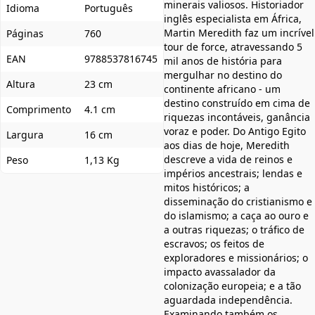
minerais valiosos. Historiador
Idioma
Português
inglês especialista em África,
Martin Meredith faz um incrível
Páginas
760
tour de force, atravessando 5
EAN
9788537816745
mil anos de história para
mergulhar no destino do
Altura
23 cm
continente africano - um
destino construído em cima de
Comprimento
4.1 cm
riquezas incontáveis, ganância
voraz e poder. Do Antigo Egito
Largura
16 cm
aos dias de hoje, Meredith
descreve a vida de reinos e
Peso
1,13 Kg
impérios ancestrais; lendas e
mitos históricos; a
disseminação do cristianismo e
do islamismo; a caça ao ouro e
a outras riquezas; o tráfico de
escravos; os feitos de
exploradores e missionários; o
impacto avassalador da
colonização europeia; e a tão
aguardada independência.
Examinando também os