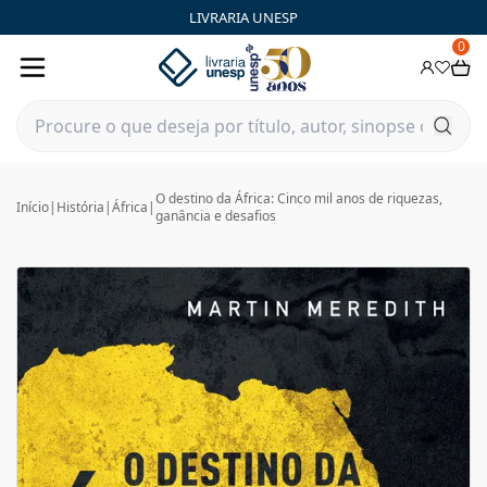
LIVRARIA UNESP
0
O destino da África: Cinco mil anos de riquezas,
Início
|
História
|
África
|
ganância e desafios