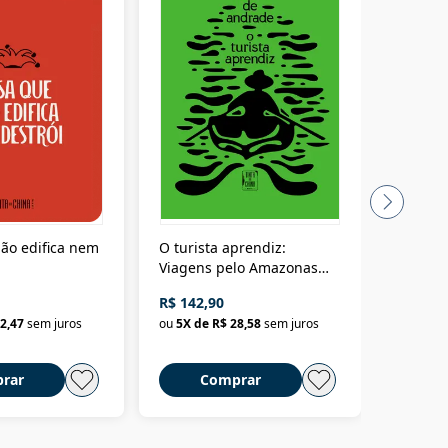
ão edifica nem
O turista aprendiz:
Coloniz
Viagens pelo Amazonas
totalita
até o Peru, pelo Madeira
crimino
R$ 142,90
R$ 69,9
até a Bolívia e por Marajó
2,47
sem juros
ou
5
X de
R$ 28,58
sem juros
ou
3
X d
até dizer chega
rar
Comprar
C