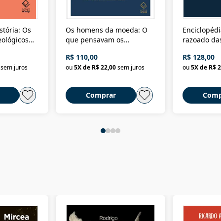
stória: Os
Os homens da moeda: O
Enciclopédi
eológicos
que pensavam os
razoado das
história
ministros da Fazenda da
artes e dos o
R$ 110,00
R$ 128,00
Nova República (1985-
Civilização 
sem juros
ou
5
X de
R$ 22,00
sem juros
ou
5
X de
R$ 2
2018)
Comprar
Comp