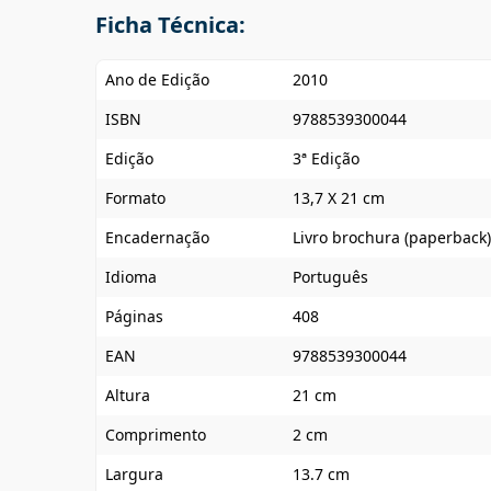
Ficha Técnica:
Ano de Edição
2010
ISBN
9788539300044
Edição
3ª Edição
Formato
13,7 X 21 cm
Encadernação
Livro brochura (paperback)
Idioma
Português
Páginas
408
EAN
9788539300044
Altura
21 cm
Comprimento
2 cm
Largura
13.7 cm