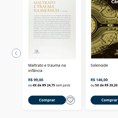
Maltrato e trauma na
Solenoide
infância
R$ 99,00
R$ 146,00
ou
4
X de
R$ 24,75
sem juros
ou
5
X de
R$ 29,20
Comprar
Comprar