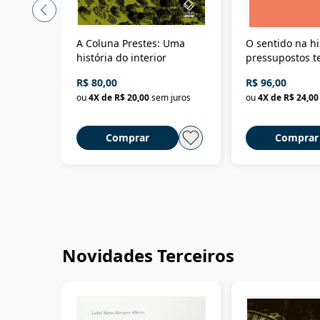
A Coluna Prestes: Uma
O sentido na hi
história do interior
pressupostos t
da filosofia da 
R$ 80,00
R$ 96,00
ou
4
X de
R$ 20,00
sem juros
ou
4
X de
R$ 24,00
Comprar
Comprar
Novidades Terceiros