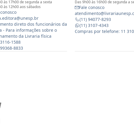
0 às 17h00 de segunda a sexta
Das 9h00 às 16h00 de segunda a s
0 às 12h00 aos sábados
Fale conosco
 conosco
atendimento@livrariaunesp.
ia.editora@unesp.br
(11) 94077-8293
mento direto dos funcionários da
(11) 3107-4343
ia - Para informações sobre o
Compras por telefone: 11 31
namento da Livraria física
 3116-1588
) 99368-8833