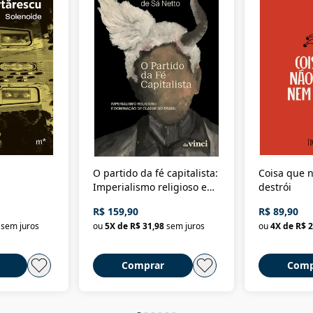
O partido da fé capitalista:
Coisa que n
Imperialismo religioso e
destrói
dominação de classe no
R$ 159,90
R$ 89,90
Brasil
sem juros
ou
5
X de
R$ 31,98
sem juros
ou
4
X de
R$ 2
Comprar
Comp