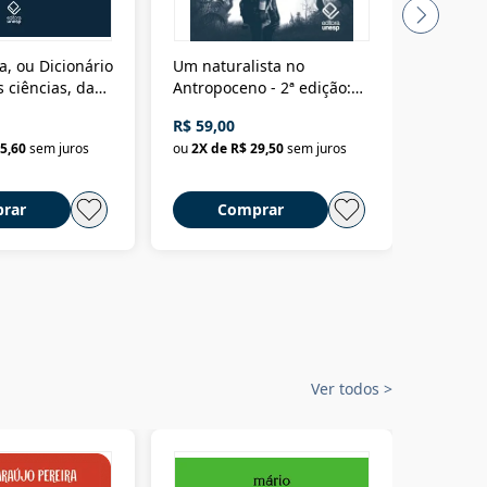
a, ou Dicionário
Um naturalista no
A vora
 ciências, das
Antropoceno - 2ª edição:
fícios - Vol. 7:
Um biólogo em busca do
R$ 59,00
R$ 58,0
material
selvagem
5,60
sem juros
ou
2
X de
R$ 29,50
sem juros
ou
2
X d
rar
Comprar
C
Ver todos
>