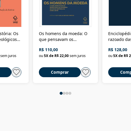
stória: Os
Os homens da moeda: O
Enciclopédi
eológicos
que pensavam os
razoado das
história
ministros da Fazenda da
artes e dos o
R$ 110,00
R$ 128,00
Nova República (1985-
Civilização 
sem juros
ou
5
X de
R$ 22,00
sem juros
ou
5
X de
R$ 2
2018)
Comprar
Comp