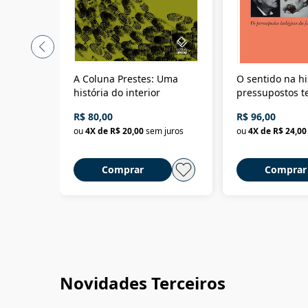
A Coluna Prestes: Uma
O sentido na hi
história do interior
pressupostos t
da filosofia da 
R$ 80,00
R$ 96,00
ou
4
X de
R$ 20,00
sem juros
ou
4
X de
R$ 24,00
Comprar
Comprar
Novidades Terceiros