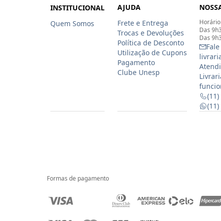
AJUDA
NOSSA
INSTITUCIONAL
Horário
Frete e Entrega
Quem Somos
Das 9h3
Trocas e Devoluções
Das 9h3
Política de Desconto
Fale
Utilização de Cupons
livrar
Pagamento
Atendi
Clube Unesp
Livrar
funcio
(11)
(11
Formas de pagamento