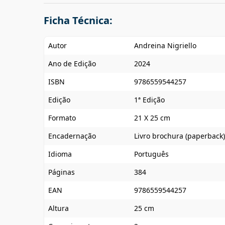
Ficha Técnica:
Autor
Andreina Nigriello
Ano de Edição
2024
ISBN
9786559544257
Edição
1ª Edição
Formato
21 X 25 cm
Encadernação
Livro brochura (paperback)
Idioma
Português
Páginas
384
EAN
9786559544257
Altura
25 cm