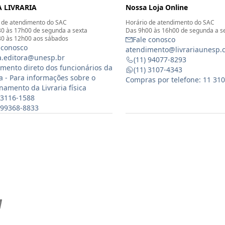
 LIVRARIA
Nossa Loja Online
 de atendimento do SAC
Horário de atendimento do SAC
0 às 17h00 de segunda a sexta
Das 9h00 às 16h00 de segunda a s
0 às 12h00 aos sábados
Fale conosco
 conosco
atendimento@livrariaunesp.
ia.editora@unesp.br
(11) 94077-8293
mento direto dos funcionários da
(11) 3107-4343
ia - Para informações sobre o
Compras por telefone: 11 31
namento da Livraria física
 3116-1588
) 99368-8833