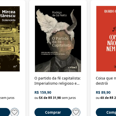
O partido da fé capitalista:
Coisa que n
Imperialismo religioso e
destrói
dominação de classe no
R$ 159,90
R$ 89,90
Brasil
sem juros
ou
5
X de
R$ 31,98
sem juros
ou
4
X de
R$ 2
Comprar
Comp