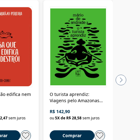
ão edifica nem
O turista aprendiz:
Coloniz
Viagens pelo Amazonas
totalita
até o Peru, pelo Madeira
crimino
R$ 142,90
R$ 69,9
até a Bolívia e por Marajó
2,47
sem juros
ou
5
X de
R$ 28,58
sem juros
ou
3
X d
até dizer chega
rar
Comprar
C