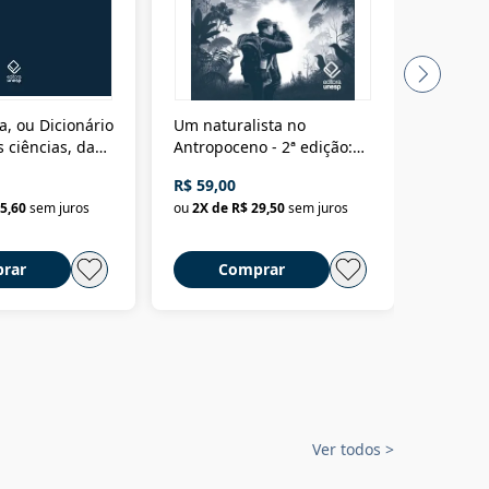
a, ou Dicionário
Um naturalista no
A vora
 ciências, das
Antropoceno - 2ª edição:
fícios - Vol. 7:
Um biólogo em busca do
R$ 59,00
R$ 58,0
material
selvagem
5,60
sem juros
ou
2
X de
R$ 29,50
sem juros
ou
2
X d
rar
Comprar
C
Ver todos
>