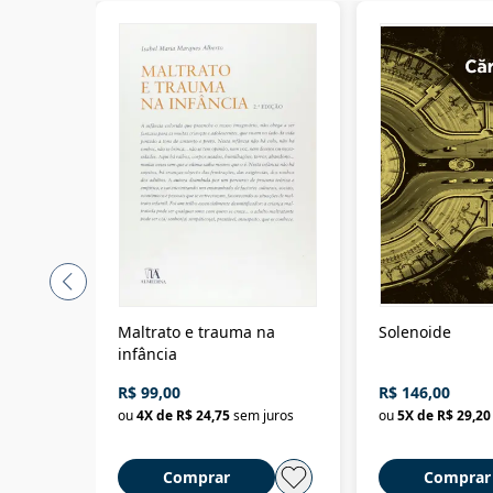
Maltrato e trauma na
Solenoide
infância
R$ 99,00
R$ 146,00
ou
4
X de
R$ 24,75
sem juros
ou
5
X de
R$ 29,20
Comprar
Comprar