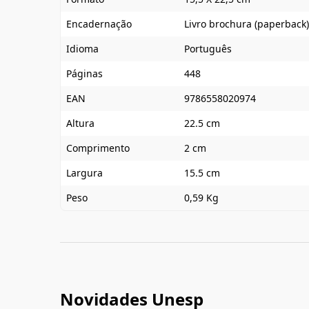
Encadernação
Livro brochura (paperback)
Idioma
Português
Páginas
448
EAN
9786558020974
Altura
22.5 cm
Comprimento
2 cm
Largura
15.5 cm
Peso
0,59 Kg
Novidades Unesp