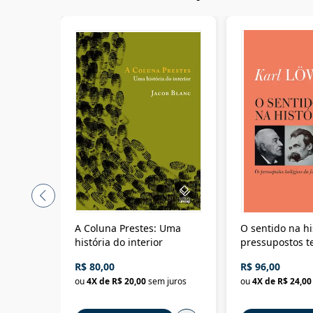
A Coluna Prestes: Uma
O sentido na hi
história do interior
pressupostos t
da filosofia da 
R$ 80,00
R$ 96,00
ou
4
X de
R$ 20,00
sem juros
ou
4
X de
R$ 24,00