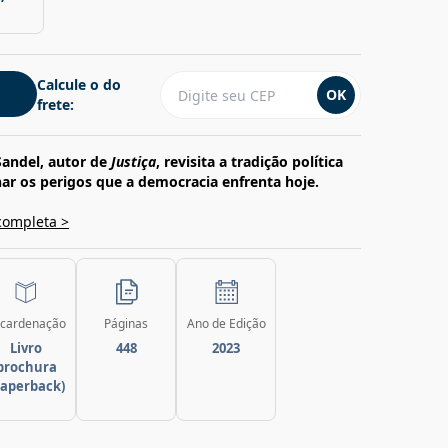
Calcule o do
OK
frete:
Sandel, autor de
Justiça
, revisita a tradição política
ar os perigos que a democracia enfrenta hoje.
completa >
cardenação
Páginas
Ano de Edição
Livro
448
2023
brochura
paperback)