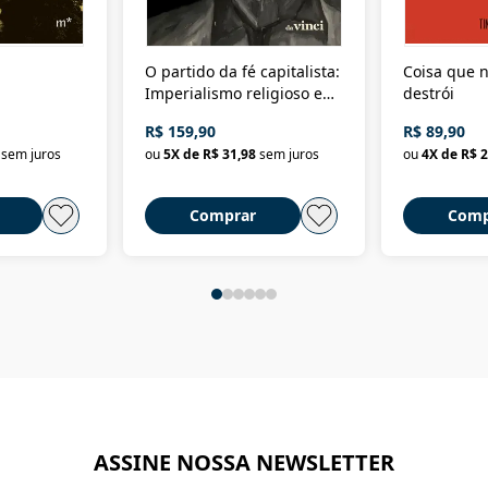
O partido da fé capitalista:
Coisa que n
Imperialismo religioso e
destrói
dominação de classe no
R$ 159,90
R$ 89,90
Brasil
sem juros
ou
5
X de
R$ 31,98
sem juros
ou
4
X de
R$ 2
Comprar
Comp
ASSINE NOSSA NEWSLETTER