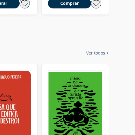
rar
Comprar
C
Ver todos
>