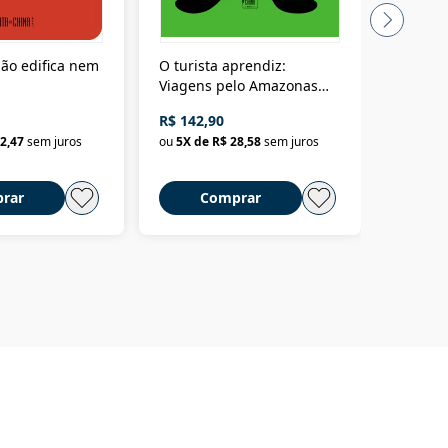
ão edifica nem
O turista aprendiz:
Coloniz
Viagens pelo Amazonas
totalita
até o Peru, pelo Madeira
crimino
R$ 142,90
R$ 69,9
até a Bolívia e por Marajó
2,47
sem juros
ou
5
X de
R$ 28,58
sem juros
ou
3
X d
até dizer chega
rar
Comprar
C