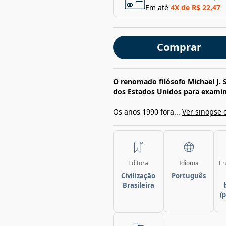
Em até
4
X de
R$ 22,47
Comprar
O renomado filósofo Michael J. 
dos Estados Unidos para examin
Os anos 1990 fora...
Ver sinopse 
Editora
Idioma
En
Civilização
Português
Brasileira
(