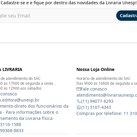
Cadastre-se e e fique por dentro das novidades da Livraria Unesp!
Cadastr
 LIVRARIA
Nossa Loja Online
 de atendimento do SAC
Horário de atendimento do SAC
0 às 17h00 de segunda a sexta
Das 9h00 às 16h00 de segunda a s
0 às 12h00 aos sábados
Fale conosco
 conosco
atendimento@livrariaunesp.
ia.editora@unesp.br
(11) 94077-8293
mento direto dos funcionários da
(11) 3107-4343
ia - Para informações sobre o
Compras por telefone: 11 31
namento da Livraria física
 3116-1588
) 99368-8833