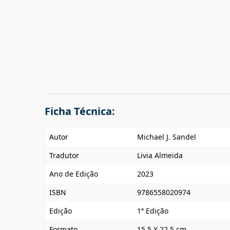
Ficha Técnica:
Autor
Michael J. Sandel
Tradutor
Livia Almeida
Ano de Edição
2023
ISBN
9786558020974
Edição
1ª Edição
Formato
15,5 X 22,5 cm