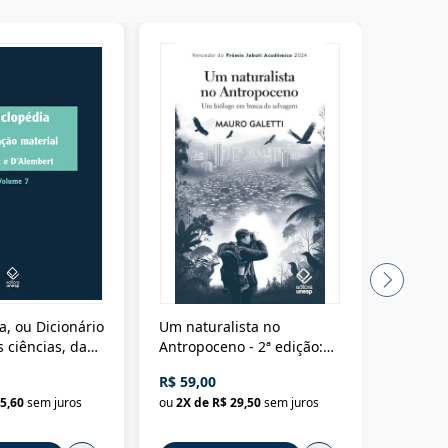
a, ou Dicionário
Um naturalista no
A vora
 ciências, das
Antropoceno - 2ª edição:
fícios - Vol. 7:
Um biólogo em busca do
R$ 59,00
R$ 58,0
material
selvagem
5,60
sem juros
ou
2
X de
R$ 29,50
sem juros
ou
2
X d