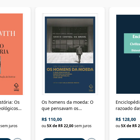
stória: Os
Os homens da moeda: O
Enciclopédi
eológicos
que pensavam os
razoado das
história
ministros da Fazenda da
artes e dos o
R$ 110,00
R$ 128,00
Nova República (1985-
Civilização 
sem juros
ou
5
X de
R$ 22,00
sem juros
ou
5
X de
R$ 2
2018)