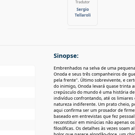
Tradutor
Sergio
Tellaroli
Sinopse:
Embrenhados na selva de uma pequena il
Onoda e seus três companheiros de gue
pela frente". Último sobrevivente, e ce
do inimigo, Onoda levará quase trinta a
crepúsculo do mundo é uma história de 
indivíduo confrontando, até os limiares 
natureza indiferente. Um prato cheio, 
aqui confirma ser um prosador de firme
baseado em entrevistas que fez pessoal
reconstituir em minúcias não apenas os
filosóficas. Os detalhes às vezes soam 
bolor que parece algodão-doce, um chicl