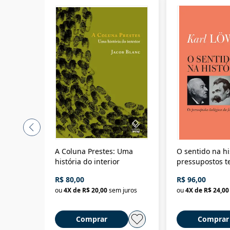
A Coluna Prestes: Uma
O sentido na hi
história do interior
pressupostos t
da filosofia da 
R$ 80,00
R$ 96,00
ou
4
X de
R$ 20,00
sem juros
ou
4
X de
R$ 24,00
Comprar
Comprar