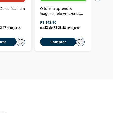
ão edifica nem
O turista aprendiz:
Coloniz
Viagens pelo Amazonas
totalita
até o Peru, pelo Madeira
crimino
R$ 142,90
R$ 69,9
até a Bolívia e por Marajó
2,47
sem juros
ou
5
X de
R$ 28,58
sem juros
ou
3
X d
até dizer chega
rar
Comprar
C