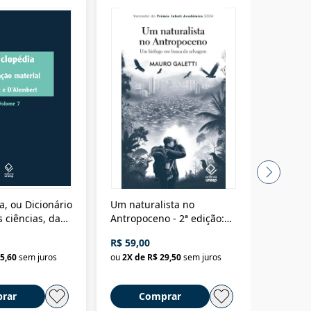
a, ou Dicionário
Um naturalista no
A vora
 ciências, das
Antropoceno - 2ª edição:
fícios - Vol. 7:
Um biólogo em busca do
R$ 59,00
R$ 58,0
material
selvagem
5,60
sem juros
ou
2
X de
R$ 29,50
sem juros
ou
2
X d
rar
Comprar
C