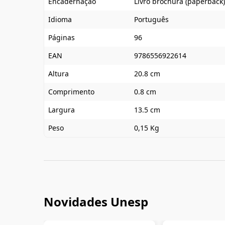
Encadernação
Livro brochura (paperback)
Idioma
Português
Páginas
96
EAN
9786556922614
Altura
20.8 cm
Comprimento
0.8 cm
Largura
13.5 cm
Peso
0,15 Kg
Novidades Unesp