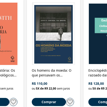
stória: Os
Os homens da moeda: O
Enciclopédi
eológicos
que pensavam os
razoado das
história
ministros da Fazenda da
artes e dos o
R$ 110,00
R$ 128,00
Nova República (1985-
Civilização 
sem juros
ou
5
X de
R$ 22,00
sem juros
ou
5
X de
R$ 2
2018)
Comprar
Comp