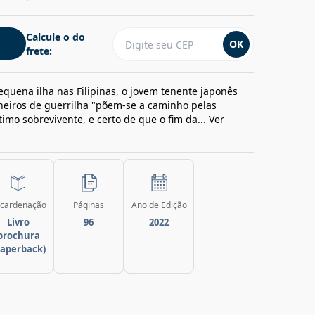
Calcule o do
OK
frete:
uena ilha nas Filipinas, o jovem tenente japonês
eiros de guerrilha "põem-se a caminho pelas
imo sobrevivente, e certo de que o fim da...
Ver
cardenação
Páginas
Ano de Edição
Livro
96
2022
brochura
paperback)