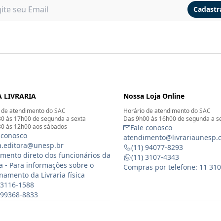
Cadastr
 LIVRARIA
Nossa Loja Online
 de atendimento do SAC
Horário de atendimento do SAC
0 às 17h00 de segunda a sexta
Das 9h00 às 16h00 de segunda a s
0 às 12h00 aos sábados
Fale conosco
 conosco
atendimento@livrariaunesp.
ia.editora@unesp.br
(11) 94077-8293
mento direto dos funcionários da
(11) 3107-4343
ia - Para informações sobre o
Compras por telefone: 11 31
namento da Livraria física
 3116-1588
) 99368-8833