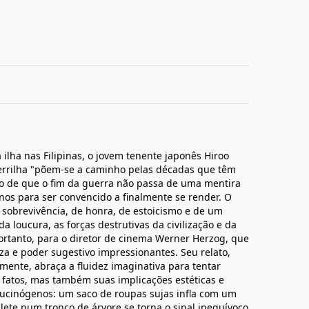
ha nas Filipinas, o jovem tenente japonês Hiroo
rrilha "põem-se a caminho pelas décadas que têm
rto de que o fim da guerra não passa de uma mentira
nos para ser convencido a finalmente se render. O
sobrevivência, de honra, de estoicismo e de um
da loucura, as forças destrutivas da civilização e da
portanto, para o diretor de cinema Werner Herzog, que
za e poder sugestivo impressionantes. Seu relato,
mente, abraça a fluidez imaginativa para tentar
 fatos, mas também suas implicações estéticas e
alucinógenos: um saco de roupas sujas infla com um
ete num tronco de árvore se torna o sinal inequívoco