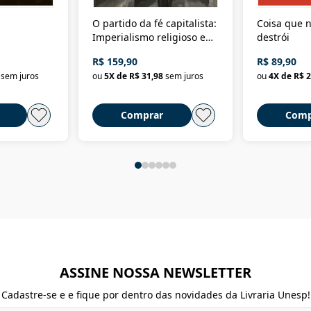
O partido da fé capitalista:
Coisa que n
Imperialismo religioso e
destrói
dominação de classe no
R$ 159,90
R$ 89,90
Brasil
sem juros
ou
5
X de
R$ 31,98
sem juros
ou
4
X de
R$ 2
Comprar
Comp
ASSINE NOSSA NEWSLETTER
Cadastre-se e e fique por dentro das novidades da Livraria Unesp!