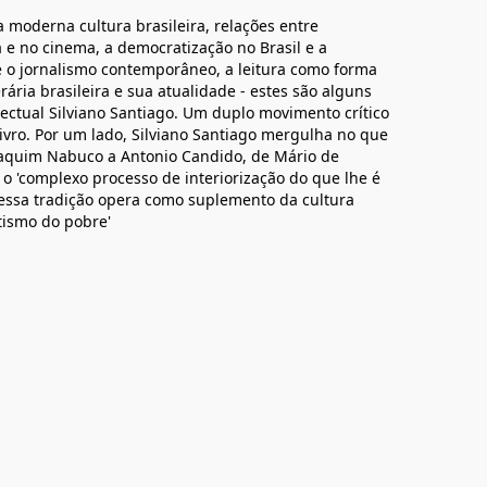
a moderna cultura brasileira, relações entre
a e no cinema, a democratização no Brasil e a
 e o jornalismo contemporâneo, a leitura como forma
erária brasileira e sua atualidade - estes são alguns
electual Silviano Santiago. Um duplo movimento crítico
ivro. Por um lado, Silviano Santiago mergulha no que
 Joaquim Nabuco a Antonio Candido, de Mário de
 o 'complexo processo de interiorização do que lhe é
 nessa tradição opera como suplemento da cultura
tismo do pobre'