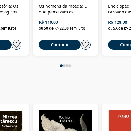
stória: Os
Os homens da moeda: O
Enciclopédi
eológicos
que pensavam os
razoado das
história
ministros da Fazenda da
artes e dos o
R$ 110,00
R$ 128,00
Nova República (1985-
Civilização 
sem juros
ou
5
X de
R$ 22,00
sem juros
ou
5
X de
R$ 2
2018)
Comprar
Comp