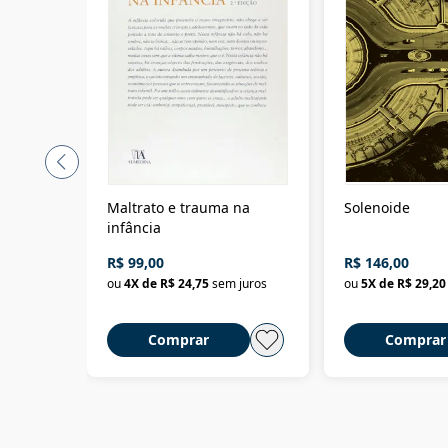
Maltrato e trauma na
Solenoide
infância
R$ 99,00
R$ 146,00
ou
4
X de
R$ 24,75
sem juros
ou
5
X de
R$ 29,20
Comprar
Comprar