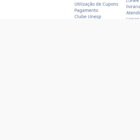
Fale
Utilização de Cupons
livrar
Pagamento
Atendi
Clube Unesp
Livrar
funcio
(11)
(11
Formas de pagamento