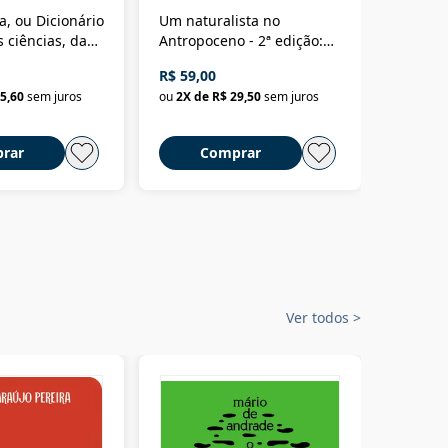
a, ou Dicionário
Um naturalista no
A vora
 ciências, das
Antropoceno - 2ª edição:
fícios - Vol. 7:
Um biólogo em busca do
R$ 59,00
R$ 58,0
material
selvagem
5,60
sem juros
ou
2
X de
R$ 29,50
sem juros
ou
2
X d
rar
Comprar
C
Ver todos
>