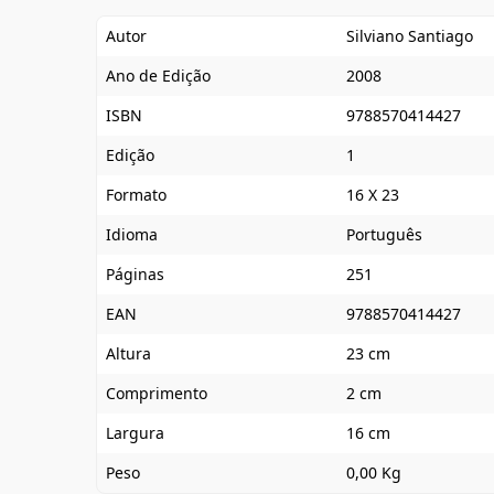
Autor
Silviano Santiago
Ano de Edição
2008
ISBN
9788570414427
Edição
1
Formato
16 X 23
Idioma
Português
Páginas
251
EAN
9788570414427
Altura
23 cm
Comprimento
2 cm
Largura
16 cm
Peso
0,00 Kg