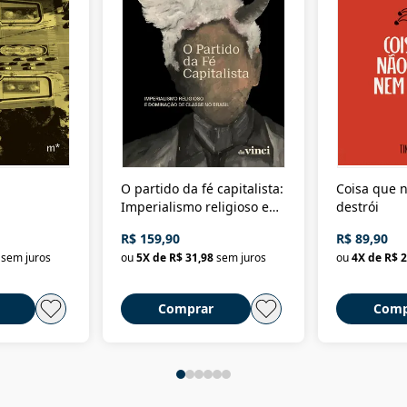
O partido da fé capitalista:
Coisa que n
Imperialismo religioso e
destrói
dominação de classe no
R$ 159,90
R$ 89,90
Brasil
sem juros
ou
5
X de
R$ 31,98
sem juros
ou
4
X de
R$ 2
Comprar
Comp