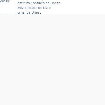
com.br
Instituto Confúcio na Unesp
Universidade do Livro
Jornal da Unesp
07-4343
Loja Oficial Sempre Unesp
Compra 100% segura
Tecnologia