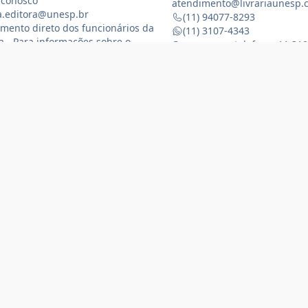
 conosco
atendimento@livrariaunesp.
ia.editora@unesp.br
(11) 94077-8293
mento direto dos funcionários da
(11) 3107-4343
ia - Para informações sobre o
Compras por telefone: 11 31
namento da Livraria física
 3116-1588
) 99368-8833