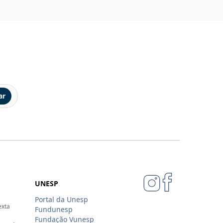
ar
UNESP
Portal da Unesp
exta
Fundunesp
Fundação Vunesp