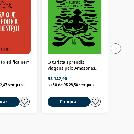
ão edifica nem
O turista aprendiz:
Coloniz
Viagens pelo Amazonas
totalita
até o Peru, pelo Madeira
crimino
R$ 142,90
R$ 69,9
até a Bolívia e por Marajó
2,47
sem juros
ou
5
X de
R$ 28,58
sem juros
ou
3
X d
até dizer chega
rar
Comprar
C