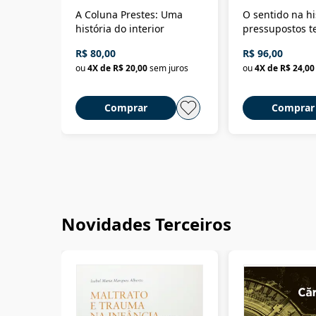
A Coluna Prestes: Uma
O sentido na hi
história do interior
pressupostos t
da filosofia da 
R$ 80,00
R$ 96,00
ou
4
X de
R$ 20,00
sem juros
ou
4
X de
R$ 24,00
Comprar
Comprar
Novidades Terceiros