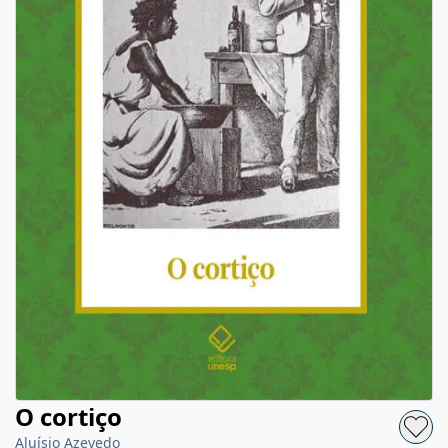
O cortiço
Aluísio Azevedo