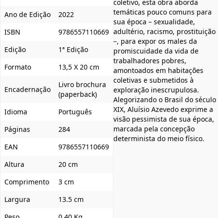
coletivo, esta obra aborda
temáticas pouco comuns para
Ano de Edição
2022
sua época – sexualidade,
adultério, racismo, prostituição
ISBN
9786557110669
–, para expor os males da
Edição
1ª Edição
promiscuidade da vida de
trabalhadores pobres,
Formato
13,5 X 20 cm
amontoados em habitações
coletivas e submetidos à
Livro brochura
Encadernação
exploração inescrupulosa.
(paperback)
Alegorizando o Brasil do século
XIX, Aluísio Azevedo exprime a
Idioma
Português
visão pessimista de sua época,
marcada pela concepção
Páginas
284
determinista do meio físico.
EAN
9786557110669
Altura
20 cm
Comprimento
3 cm
Largura
13.5 cm
Peso
0,40 Kg