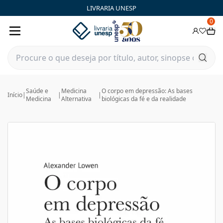
LIVRARIA UNESP
0
Saúde e
Medicina
O corpo em depressão: As bases
Início
|
|
|
Medicina
Alternativa
biológicas da fé e da realidade