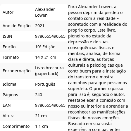
Para Alexander Lowen, a
Alexander
Autor
pessoa deprimida perdeu o
Lowen
contato com a realidade –
sobretudo com a realidade do
Ano de Edição
2021
próprio corpo. Este livro,
pioneiro no estudo da
ISBN
9786555490565
depressão e de suas
Edição
10ª Edição
consequências físicas e
mentais, analisa, de forma
Formato
14 X 21 cm
clara e direta, as forças
culturais e psicológicas que
Livro brochura
Encadernação
contribuem para a instalação
(paperback)
do transtorno e mostra
caminhos para que possamos
Idioma
Português
superá-lo. O primeiro passo
para isso é, segundo o autor,
Páginas
240
reestabelecer a conexão com
EAN
9786555490565
nosso eu interior e aprender a
reconhecer as manifestações
Altura
21 cm
físicas de nossas emoções.
Baseado em sua vasta
Comprimento
1.1 cm
experiência com pacientes