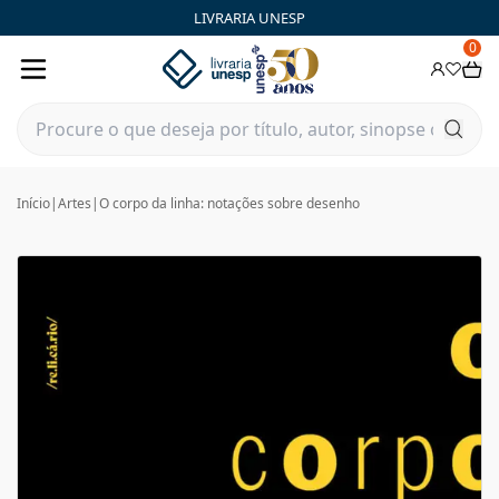
LIVRARIA UNESP
0
Início
|
Artes
|
O corpo da linha: notações sobre desenho