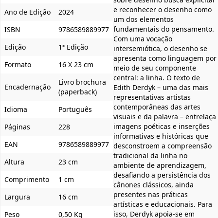
e reconhecer o desenho como
Ano de Edição
2024
um dos elementos
fundamentais do pensamento.
ISBN
9786589889977
Com uma vocação
Edição
1ª Edição
intersemiótica, o desenho se
apresenta como linguagem por
Formato
16 X 23 cm
meio de seu componente
central: a linha. O texto de
Livro brochura
Encadernação
Edith Derdyk – uma das mais
(paperback)
representativas artistas
contemporâneas das artes
Idioma
Português
visuais e da palavra – entrelaça
imagens poéticas e inserções
Páginas
228
informativas e históricas que
EAN
9786589889977
desconstroem a compreensão
tradicional da linha no
Altura
23 cm
ambiente de aprendizagem,
desafiando a persistência dos
Comprimento
1 cm
cânones clássicos, ainda
presentes nas práticas
Largura
16 cm
artísticas e educacionais. Para
isso, Derdyk apoia-se em
Peso
0,50 Kg