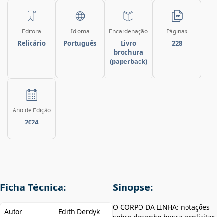
Editora
Idioma
Encardenação
Páginas
Relicário
Português
Livro
228
brochura
(paperback)
Ano de Edição
2024
Ficha Técnica:
Sinopse:
O CORPO DA LINHA: notações
Autor
Edith Derdyk
sobre desenho busca explicitar