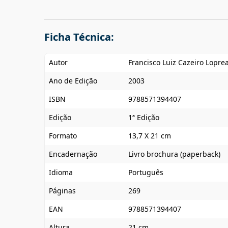
Ficha Técnica:
Autor
Francisco Luiz Cazeiro Lopre
Ano de Edição
2003
ISBN
9788571394407
Edição
1ª Edição
Formato
13,7 X 21 cm
Encadernação
Livro brochura (paperback)
Idioma
Português
Páginas
269
EAN
9788571394407
Altura
21 cm