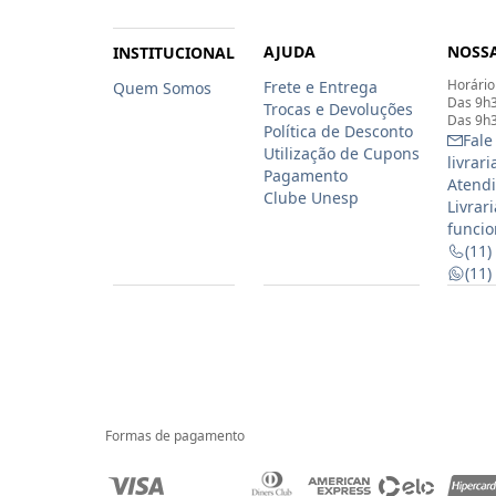
AJUDA
NOSSA
INSTITUCIONAL
Horário
Frete e Entrega
Quem Somos
Das 9h3
Trocas e Devoluções
Das 9h3
Política de Desconto
Fale
Utilização de Cupons
livrar
Pagamento
Atendi
Clube Unesp
Livrar
funcio
(11)
(11
Formas de pagamento