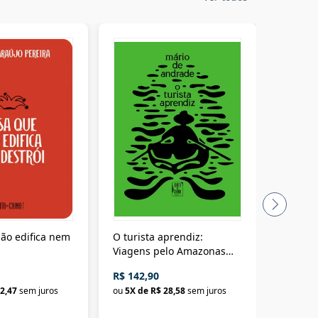
ão edifica nem
O turista aprendiz:
Coloniz
Viagens pelo Amazonas
totalita
até o Peru, pelo Madeira
crimino
R$ 142,90
R$ 69,9
até a Bolívia e por Marajó
2,47
sem juros
ou
5
X de
R$ 28,58
sem juros
ou
3
X d
até dizer chega