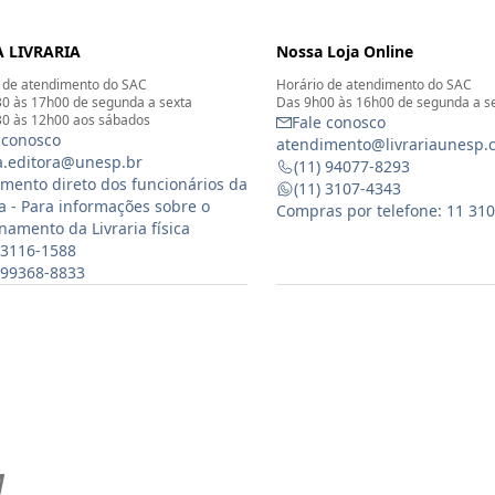
 LIVRARIA
Nossa Loja Online
 de atendimento do SAC
Horário de atendimento do SAC
0 às 17h00 de segunda a sexta
Das 9h00 às 16h00 de segunda a s
0 às 12h00 aos sábados
Fale conosco
 conosco
atendimento@livrariaunesp.
ia.editora@unesp.br
(11) 94077-8293
mento direto dos funcionários da
(11) 3107-4343
ia - Para informações sobre o
Compras por telefone: 11 31
namento da Livraria física
 3116-1588
) 99368-8833