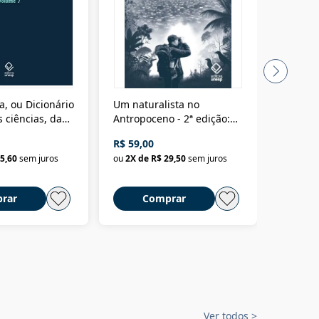
a, ou Dicionário
Um naturalista no
A vora
 ciências, das
Antropoceno - 2ª edição:
fícios - Vol. 7:
Um biólogo em busca do
R$ 59,00
R$ 58,0
material
selvagem
5,60
sem juros
ou
2
X de
R$ 29,50
sem juros
ou
2
X d
rar
Comprar
C
Ver todos
>