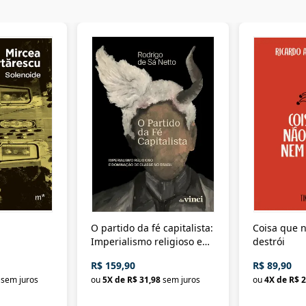
O partido da fé capitalista:
Coisa que n
Imperialismo religioso e
destrói
dominação de classe no
R$ 159,90
R$ 89,90
Brasil
sem juros
ou
5
X de
R$ 31,98
sem juros
ou
4
X de
R$ 2