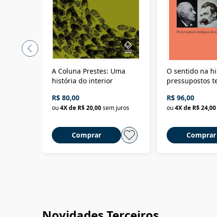
A Coluna Prestes: Uma
O sentido na hi
história do interior
pressupostos t
da filosofia da 
R$ 80,00
R$ 96,00
ou
4
X de
R$ 20,00
sem juros
ou
4
X de
R$ 24,00
Comprar
Comprar
Novidades Terceiros