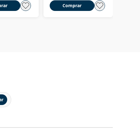
rar
Comprar
C
ar