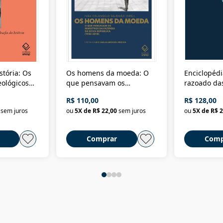
stória: Os
Os homens da moeda: O
Enciclopédi
eológicos
que pensavam os
razoado das
história
ministros da Fazenda da
artes e dos o
R$ 110,00
R$ 128,00
Nova República (1985-
Civilização 
sem juros
ou
5
X de
R$ 22,00
sem juros
ou
5
X de
R$ 2
2018)
Comprar
Comp