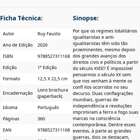
Ficha Técnica:
Sinopse:
Por que os regimes totalitários
Autor
Ruy Fausto
igualitaristas e anti-
igualitaristas têm sido tão
Ano de Edição
2020
proeminentes, mesmo depois
dos grandes avanços dos
ISBN
9788527311168
direitos civis e políticos a partir
Edição
1ª Edição
do século XVIII? É impossível
pensarmos o século XX sem
Formato
12,5 X 22,5 cm
que nos venham à mente os
confl itos ocorridos no seu
Livro brochura
Encadernação
decurso. Duas conflagrações
(paperback)
mundiais, guerras de
independência e revoluções
Idioma
Português
imprimiram a ferro e fogo suas
marcas na consciência
Páginas
360
contemporânea. Dentre esses
EAN
9788527311168
eventos, à parte as grandes
guerras, dois se destacam,