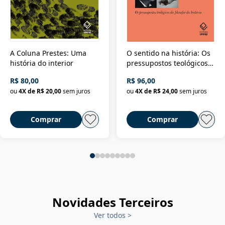
A Coluna Prestes: Uma
O sentido na história: Os
história do interior
pressupostos teológicos
da filosofia da história
R$ 80,00
R$ 96,00
ou
4
X de
R$ 20,00
sem juros
ou
4
X de
R$ 24,00
sem juros
Comprar
Comprar
Novidades Terceiros
Ver todos
>