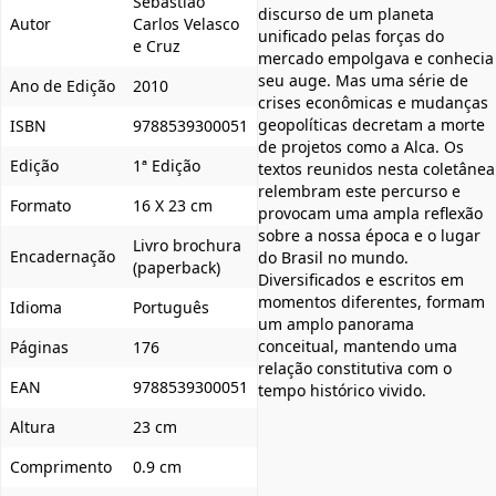
Sebastião
discurso de um planeta
Autor
Carlos Velasco
unificado pelas forças do
e Cruz
mercado empolgava e conhecia
seu auge. Mas uma série de
Ano de Edição
2010
crises econômicas e mudanças
geopolíticas decretam a morte
ISBN
9788539300051
de projetos como a Alca. Os
Edição
1ª Edição
textos reunidos nesta coletânea
relembram este percurso e
Formato
16 X 23 cm
provocam uma ampla reflexão
sobre a nossa época e o lugar
Livro brochura
Encadernação
do Brasil no mundo.
(paperback)
Diversificados e escritos em
momentos diferentes, formam
Idioma
Português
um amplo panorama
conceitual, mantendo uma
Páginas
176
relação constitutiva com o
EAN
9788539300051
tempo histórico vivido.
Altura
23 cm
Comprimento
0.9 cm