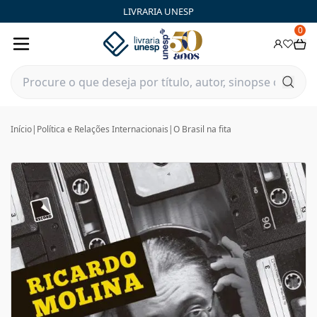
LIVRARIA UNESP
0
Início
|
Política e Relações Internacionais
|
O Brasil na fita