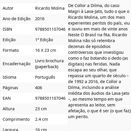
De Collor a Dilma, do caso
Autor
Ricardo Molina
Magri à Lava-Jato, tudo o que o
Ricardo Molina, um dos mais
Ano de Edição
2016
experientes peritos do país, viu
e ouviu em mais de vinte anos
ISBN
9788501107046
Neste O Brasil na fita, Ricardo
Edição
1ª Edição
Molina não só relembra
dezenas de episódios
Formato
16 X 23 cm
controversos que investigou
como o faz botando o dedo (as
Livro brochura
Encadernação
digitais) nas feridas. Nada
(paperback)
escapa ao seu olhar, que
repassa um quarto de século –
Idioma
Português
de 1992 a 2016, de Collor a
Dilma, incluindo a análise
Páginas
406
inédita dos áudios da Lava-Jato
EAN
9788501107046
–, ao mesmo tempo em que
apresenta ao leitor, sem
Altura
23 cm
afetação, o que é ser (o que faz)
um perito.
Comprimento
2.4 cm
Largura
16 cm