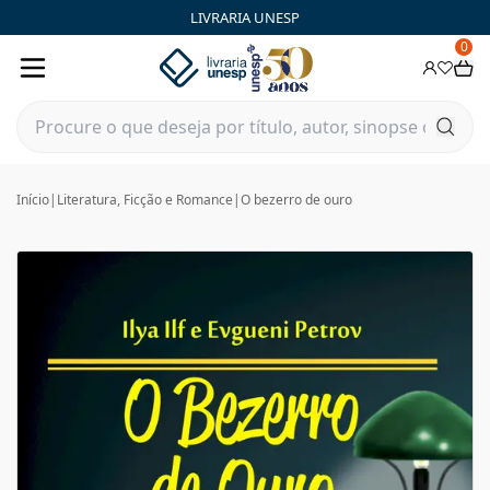
LIVRARIA UNESP
0
Início
|
Literatura, Ficção e Romance
|
O bezerro de ouro