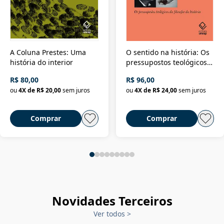
A Coluna Prestes: Uma
O sentido na história: Os
história do interior
pressupostos teológicos
da filosofia da história
R$ 80,00
R$ 96,00
ou
4
X de
R$ 20,00
sem juros
ou
4
X de
R$ 24,00
sem juros
Comprar
Comprar
Novidades Terceiros
Ver todos
>