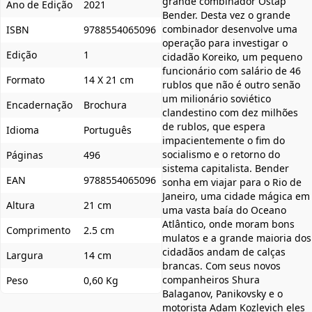
grande combinador Ostap
Ano de Edição
2021
Bender. Desta vez o grande
combinador desenvolve uma
ISBN
9788554065096
operação para investigar o
Edição
1
cidadão Koreiko, um pequeno
funcionário com salário de 46
Formato
14 X 21 cm
rublos que não é outro senão
um milionário soviético
Encadernação
Brochura
clandestino com dez milhões
de rublos, que espera
Idioma
Português
impacientemente o fim do
socialismo e o retorno do
Páginas
496
sistema capitalista. Bender
EAN
9788554065096
sonha em viajar para o Rio de
Janeiro, uma cidade mágica em
Altura
21 cm
uma vasta baía do Oceano
Atlântico, onde moram bons
Comprimento
2.5 cm
mulatos e a grande maioria dos
cidadãos andam de calças
Largura
14 cm
brancas. Com seus novos
companheiros Shura
Peso
0,60 Kg
Balaganov, Panikovsky e o
motorista Adam Kozlevich eles