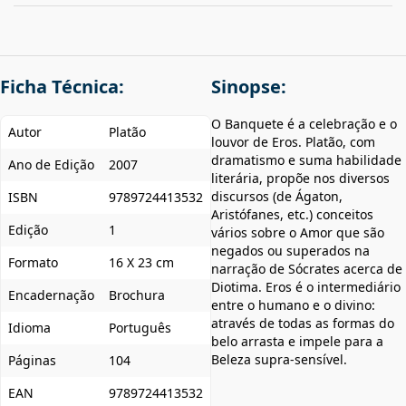
Ficha Técnica:
Sinopse:
O Banquete é a celebração e o
Autor
Platão
louvor de Eros. Platão, com
dramatismo e suma habilidade
Ano de Edição
2007
literária, propõe nos diversos
discursos (de Ágaton,
ISBN
9789724413532
Aristófanes, etc.) conceitos
Edição
1
vários sobre o Amor que são
negados ou superados na
Formato
16 X 23 cm
narração de Sócrates acerca de
Diotima. Eros é o intermediário
Encadernação
Brochura
entre o humano e o divino:
através de todas as formas do
Idioma
Português
belo arrasta e impele para a
Beleza supra-sensível.
Páginas
104
EAN
9789724413532