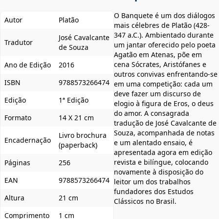
O Banquete é um dos diálogos
Autor
Platão
mais célebres de Platão (428-
347 a.C.). Ambientado durante
José Cavalcante
Tradutor
um jantar oferecido pelo poeta
de Souza
Agatão em Atenas, põe em
cena Sócrates, Aristófanes e
Ano de Edição
2016
outros convivas enfrentando-se
ISBN
9788573266474
em uma competição: cada um
deve fazer um discurso de
Edição
1ª Edição
elogio à figura de Eros, o deus
do amor. A consagrada
Formato
14 X 21 cm
tradução de José Cavalcante de
Souza, acompanhada de notas
Livro brochura
Encadernação
e um alentado ensaio, é
(paperback)
apresentada agora em edição
revista e bilíngue, colocando
Páginas
256
novamente à disposição do
EAN
9788573266474
leitor um dos trabalhos
fundadores dos Estudos
Altura
21 cm
Clássicos no Brasil.
Comprimento
1 cm