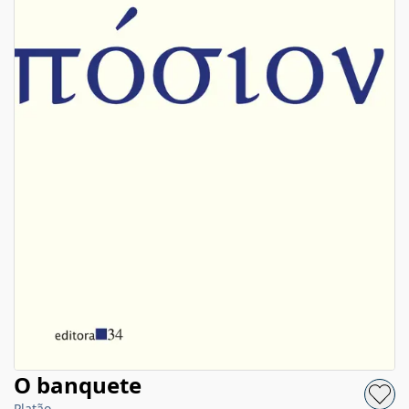
O banquete
Platão