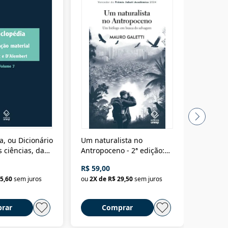
a, ou Dicionário
Um naturalista no
A vora
 ciências, das
Antropoceno - 2ª edição:
fícios - Vol. 7:
Um biólogo em busca do
R$ 59,00
R$ 58,0
material
selvagem
5,60
sem juros
ou
2
X de
R$ 29,50
sem juros
ou
2
X d
rar
Comprar
C