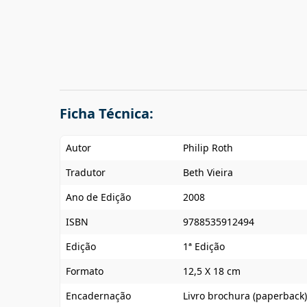
Ficha Técnica:
Autor
Philip Roth
Tradutor
Beth Vieira
Ano de Edição
2008
ISBN
9788535912494
Edição
1ª Edição
Formato
12,5 X 18 cm
Encadernação
Livro brochura (paperback)