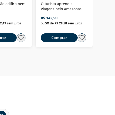
ão edifica nem
O turista aprendiz:
Coloniz
Viagens pelo Amazonas
totalita
até o Peru, pelo Madeira
crimino
R$ 142,90
R$ 69,9
até a Bolívia e por Marajó
2,47
sem juros
ou
5
X de
R$ 28,58
sem juros
ou
3
X d
até dizer chega
rar
Comprar
C
ar