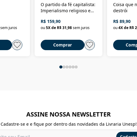
O partido da fé capitalista:
Coisa que n
Imperialismo religioso e
destrói
dominação de classe no
R$ 159,90
R$ 89,90
Brasil
sem juros
ou
5
X de
R$ 31,98
sem juros
ou
4
X de
R$ 2
Comprar
Comp
ASSINE NOSSA NEWSLETTER
Cadastre-se e e fique por dentro das novidades da Livraria Unesp!
Cadastr