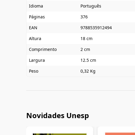
Idioma
Português
Páginas
376
EAN
9788535912494
Altura
18 cm
Comprimento
2 cm
Largura
12.5 cm
Peso
0,32 Kg
Novidades Unesp