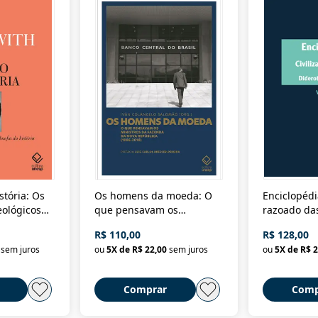
stória: Os
Os homens da moeda: O
Enciclopédi
eológicos
que pensavam os
razoado das
história
ministros da Fazenda da
artes e dos o
R$ 110,00
R$ 128,00
Nova República (1985-
Civilização 
sem juros
ou
5
X de
R$ 22,00
sem juros
ou
5
X de
R$ 2
2018)
Comprar
Comp