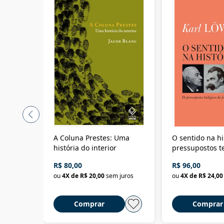
A Coluna Prestes: Uma
O sentido na hi
história do interior
pressupostos t
da filosofia da 
R$ 80,00
R$ 96,00
ou
4
X de
R$ 20,00
sem juros
ou
4
X de
R$ 24,00
Comprar
Comprar