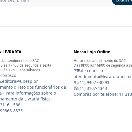
 LIVRARIA
Nossa Loja Online
 de atendimento do SAC
Horário de atendimento do SAC
0 às 17h00 de segunda a sexta
Das 9h00 às 16h00 de segunda a s
0 às 12h00 aos sábados
Fale conosco
 conosco
atendimento@livrariaunesp.
ia.editora@unesp.br
(11) 94077-8293
mento direto dos funcionários da
(11) 3107-4343
ia - Para informações sobre o
Compras por telefone: 11 31
namento da Livraria física
 3116-1588
) 99368-8833