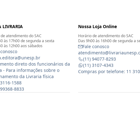
 LIVRARIA
Nossa Loja Online
 de atendimento do SAC
Horário de atendimento do SAC
0 às 17h00 de segunda a sexta
Das 9h00 às 16h00 de segunda a s
0 às 12h00 aos sábados
Fale conosco
 conosco
atendimento@livrariaunesp.
ia.editora@unesp.br
(11) 94077-8293
mento direto dos funcionários da
(11) 3107-4343
ia - Para informações sobre o
Compras por telefone: 11 31
namento da Livraria física
 3116-1588
) 99368-8833