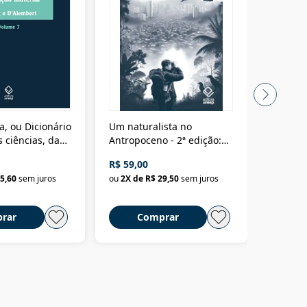
a, ou Dicionário
Um naturalista no
A vora
 ciências, das
Antropoceno - 2ª edição:
fícios - Vol. 7:
Um biólogo em busca do
R$ 59,00
R$ 58,0
material
selvagem
5,60
sem juros
ou
2
X de
R$ 29,50
sem juros
ou
2
X d
rar
Comprar
C