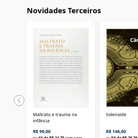
Novidades Terceiros
Maltrato e trauma na
Solenoide
infância
R$ 99,00
R$ 146,00
ou
4
X de
R$ 24,75
sem juros
ou
5
X de
R$ 29,20