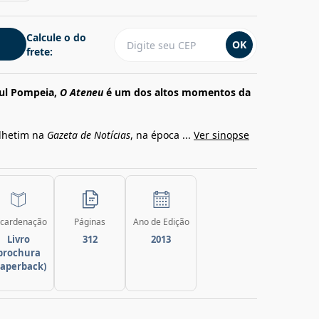
Calcule o do
OK
frete:
aul Pompeia,
O Ateneu
é um dos altos momentos da
olhetim na
Gazeta de Notícias
, na época ...
Ver sinopse
cardenação
Páginas
Ano de Edição
Livro
312
2013
brochura
paperback)