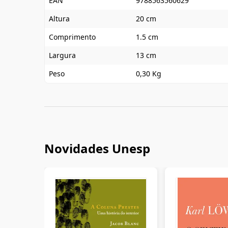
EAN
9788563560629
Altura
20 cm
Comprimento
1.5 cm
Largura
13 cm
Peso
0,30 Kg
Novidades Unesp