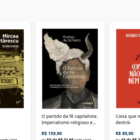
O partido da fé capitalista:
Coisa que n
Imperialismo religioso e
destrói
dominação de classe no
R$ 159,90
R$ 89,90
Brasil
sem juros
ou
5
X de
R$ 31,98
sem juros
ou
4
X de
R$ 2