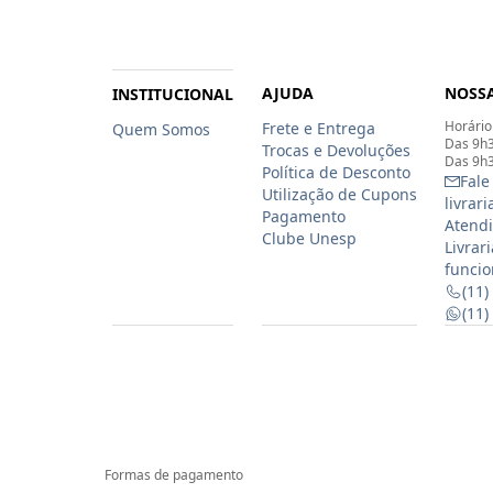
AJUDA
NOSSA
INSTITUCIONAL
Horário
Frete e Entrega
Quem Somos
Das 9h3
Trocas e Devoluções
Das 9h3
Política de Desconto
Fale
Utilização de Cupons
livrar
Pagamento
Atendi
Clube Unesp
Livrar
funcio
(11)
(11
Formas de pagamento