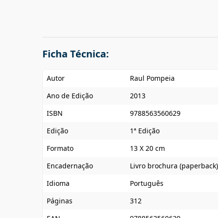
Ficha Técnica:
Autor
Raul Pompeia
Ano de Edição
2013
ISBN
9788563560629
Edição
1ª Edição
Formato
13 X 20 cm
Encadernação
Livro brochura (paperback)
Idioma
Português
Páginas
312