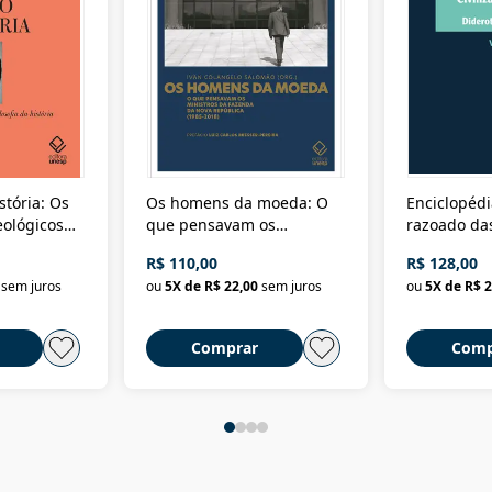
stória: Os
Os homens da moeda: O
Enciclopédi
eológicos
que pensavam os
razoado das
história
ministros da Fazenda da
artes e dos o
R$ 110,00
R$ 128,00
Nova República (1985-
Civilização 
sem juros
ou
5
X de
R$ 22,00
sem juros
ou
5
X de
R$ 2
2018)
Comprar
Comp