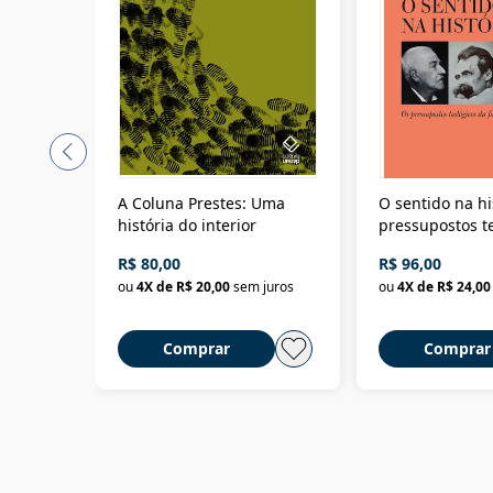
A Coluna Prestes: Uma
O sentido na hi
história do interior
pressupostos t
da filosofia da 
R$ 80,00
R$ 96,00
ou
4
X de
R$ 20,00
sem juros
ou
4
X de
R$ 24,00
Comprar
Comprar