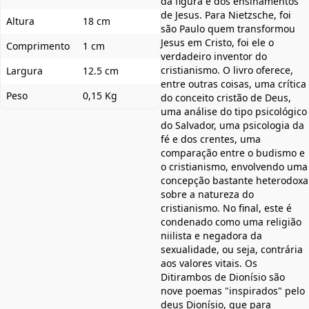
da figura e dos ensinamentos
de Jesus. Para Nietzsche, foi
Altura
18 cm
são Paulo quem transformou
Jesus em Cristo, foi ele o
Comprimento
1 cm
verdadeiro inventor do
cristianismo. O livro oferece,
Largura
12.5 cm
entre outras coisas, uma crítica
Peso
0,15 Kg
do conceito cristão de Deus,
uma análise do tipo psicológico
do Salvador, uma psicologia da
fé e dos crentes, uma
comparação entre o budismo e
o cristianismo, envolvendo uma
concepção bastante heterodoxa
sobre a natureza do
cristianismo. No final, este é
condenado como uma religião
niilista e negadora da
sexualidade, ou seja, contrária
aos valores vitais. Os
Ditirambos de Dionísio são
nove poemas "inspirados" pelo
deus Dionísio, que para