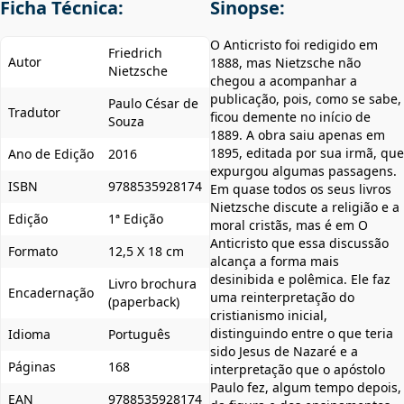
Ficha Técnica:
Sinopse:
O Anticristo foi redigido em
Friedrich
Autor
1888, mas Nietzsche não
Nietzsche
chegou a acompanhar a
publicação, pois, como se sabe,
Paulo César de
Tradutor
ficou demente no início de
Souza
1889. A obra saiu apenas em
1895, editada por sua irmã, que
Ano de Edição
2016
expurgou algumas passagens.
ISBN
9788535928174
Em quase todos os seus livros
Nietzsche discute a religião e a
Edição
1ª Edição
moral cristãs, mas é em O
Anticristo que essa discussão
Formato
12,5 X 18 cm
alcança a forma mais
desinibida e polêmica. Ele faz
Livro brochura
Encadernação
uma reinterpretação do
(paperback)
cristianismo inicial,
distinguindo entre o que teria
Idioma
Português
sido Jesus de Nazaré e a
Páginas
168
interpretação que o apóstolo
Paulo fez, algum tempo depois,
EAN
9788535928174