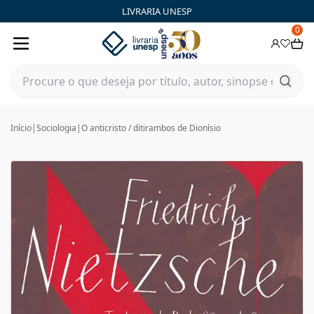
LIVRARIA UNESP
0
Início
|
Sociologia
|
O anticristo / ditirambos de Dionísio