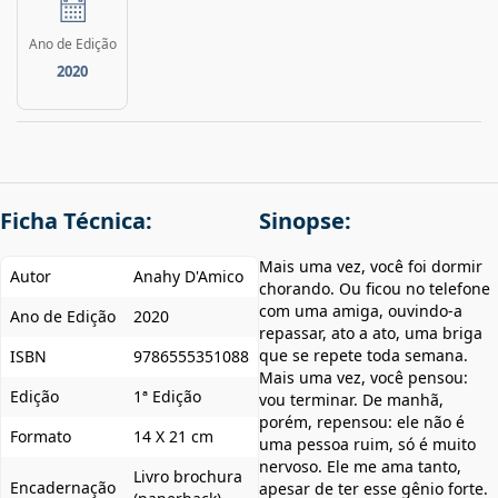
Ano de Edição
2020
Ficha Técnica:
Sinopse:
Mais uma vez, você foi dormir
Autor
Anahy D'Amico
chorando. Ou ficou no telefone
com uma amiga, ouvindo-a
Ano de Edição
2020
repassar, ato a ato, uma briga
que se repete toda semana.
ISBN
9786555351088
Mais uma vez, você pensou:
Edição
1ª Edição
vou terminar. De manhã,
porém, repensou: ele não é
Formato
14 X 21 cm
uma pessoa ruim, só é muito
nervoso. Ele me ama tanto,
Livro brochura
Encadernação
apesar de ter esse gênio forte.