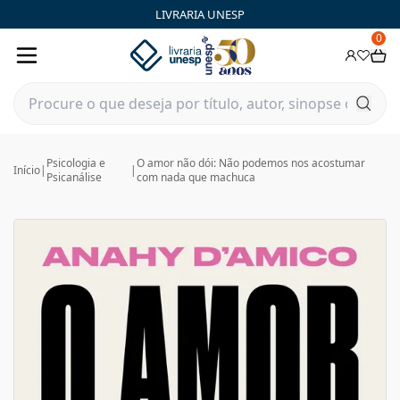
LIVRARIA UNESP
0
Psicologia e
O amor não dói: Não podemos nos acostumar
Início
|
|
Psicanálise
com nada que machuca