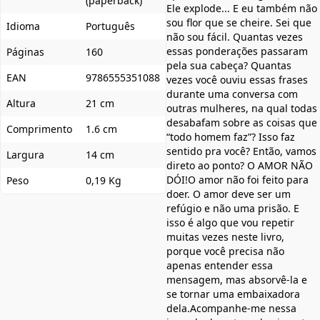
(paperback)
Ele explode... E eu também não
sou flor que se cheire. Sei que
Idioma
Português
não sou fácil. Quantas vezes
essas ponderações passaram
Páginas
160
pela sua cabeça? Quantas
EAN
9786555351088
vezes você ouviu essas frases
durante uma conversa com
Altura
21 cm
outras mulheres, na qual todas
desabafam sobre as coisas que
Comprimento
1.6 cm
“todo homem faz”? Isso faz
sentido pra você? Então, vamos
Largura
14 cm
direto ao ponto? O AMOR NÃO
DÓI!O amor não foi feito para
Peso
0,19 Kg
doer. O amor deve ser um
refúgio e não uma prisão. E
isso é algo que vou repetir
muitas vezes neste livro,
porque você precisa não
apenas entender essa
mensagem, mas absorvê-la e
se tornar uma embaixadora
dela.Acompanhe-me nessa