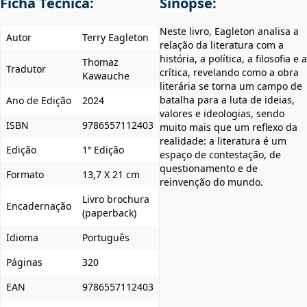
Ficha Técnica:
Sinopse:
Neste livro, Eagleton analisa a
Autor
Terry Eagleton
relação da literatura com a
história, a política, a filosofia e a
Thomaz
Tradutor
crítica, revelando como a obra
Kawauche
literária se torna um campo de
batalha para a luta de ideias,
Ano de Edição
2024
valores e ideologias, sendo
ISBN
9786557112403
muito mais que um reflexo da
realidade: a literatura é um
Edição
1ª Edição
espaço de contestação, de
questionamento e de
Formato
13,7 X 21 cm
reinvenção do mundo.
Livro brochura
Encadernação
(paperback)
Idioma
Português
Páginas
320
EAN
9786557112403