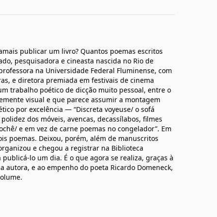
amais publicar um livro? Quantos poemas escritos
do, pesquisadora e cineasta nascida no Rio de
i professora na Universidade Federal Fluminense, com
as, e diretora premiada em festivais de cinema
m trabalho poético de dicção muito pessoal, entre o
ortemente visual e que parece assumir a montagem
ico por excelência — “Discreta voyeuse/ o sofá
olidez dos móveis, avencas, decassílabos, filmes
rochê/ e em vez de carne poemas no congelador”. Em
ois poemas. Deixou, porém, além de manuscritos
rganizou e chegou a registrar na Biblioteca
 publicá-lo um dia. É o que agora se realiza, graças à
a autora, e ao empenho do poeta Ricardo Domeneck,
volume.