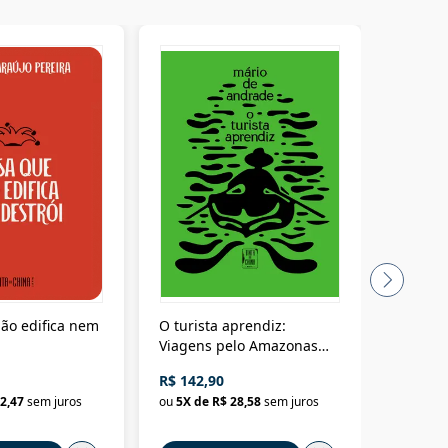
ão edifica nem
O turista aprendiz:
Coloniz
Viagens pelo Amazonas
totalita
até o Peru, pelo Madeira
crimino
R$ 142,90
R$ 69,9
até a Bolívia e por Marajó
2,47
sem juros
ou
5
X de
R$ 28,58
sem juros
ou
3
X d
até dizer chega