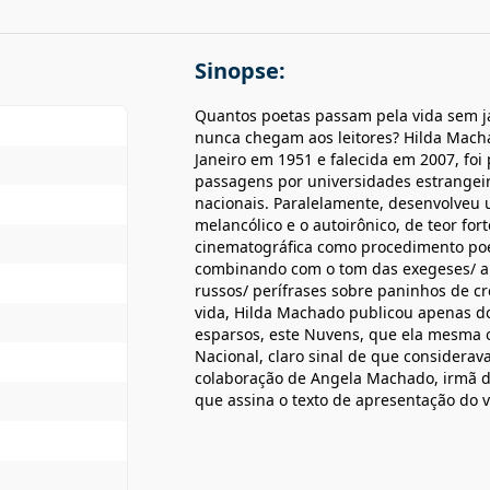
Sinopse:
Quantos poetas passam pela vida sem j
nunca chegam aos leitores? Hilda Macha
Janeiro em 1951 e falecida em 2007, fo
passagens por universidades estrangeir
nacionais. Paralelamente, desenvolveu u
melancólico e o autoirônico, de teor f
cinematográfica como procedimento poét
combinando com o tom das exegeses/ a p
russos/ perífrases sobre paninhos de c
vida, Hilda Machado publicou apenas d
esparsos, este Nuvens, que ela mesma o
Nacional, claro sinal de que considerava
colaboração de Angela Machado, irmã d
que assina o texto de apresentação do 