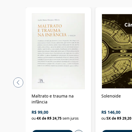
Maltrato e trauma na
Solenoide
infância
R$ 99,00
R$ 146,00
ou
4
X de
R$ 24,75
sem juros
ou
5
X de
R$ 29,20