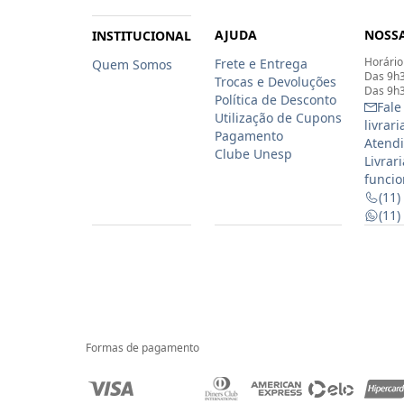
AJUDA
NOSSA
INSTITUCIONAL
Horário
Frete e Entrega
Quem Somos
Das 9h3
Trocas e Devoluções
Das 9h3
Política de Desconto
Fale
Utilização de Cupons
livrar
Pagamento
Atendi
Clube Unesp
Livrar
funcio
(11)
(11
Formas de pagamento