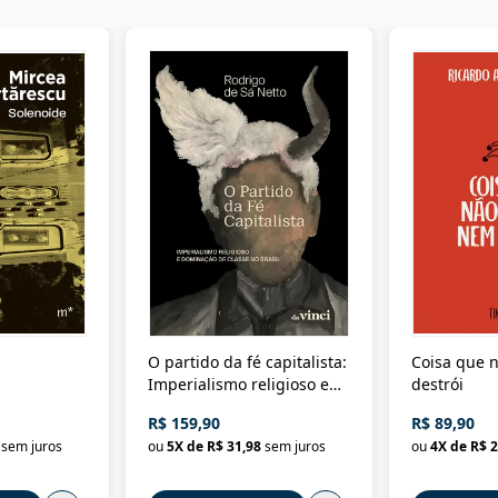
O partido da fé capitalista:
Coisa que n
Imperialismo religioso e
destrói
dominação de classe no
R$ 159,90
R$ 89,90
Brasil
sem juros
ou
5
X de
R$ 31,98
sem juros
ou
4
X de
R$ 2