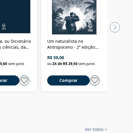
a, ou Dicionário
Um naturalista no
A vora
 ciências, das
Antropoceno - 2ª edição:
fícios - Vol. 7:
Um biólogo em busca do
R$ 59,00
R$ 58,0
material
selvagem
5,60
sem juros
ou
2
X de
R$ 29,50
sem juros
ou
2
X d
rar
Comprar
C
Ver todos
>