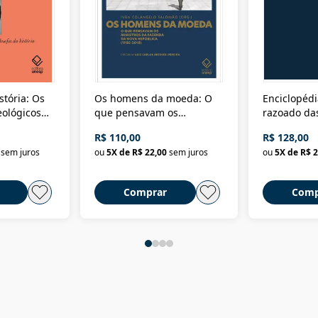
stória: Os
Os homens da moeda: O
Enciclopédi
eológicos
que pensavam os
razoado das
história
ministros da Fazenda da
artes e dos o
R$ 110,00
R$ 128,00
Nova República (1985-
Civilização 
sem juros
ou
5
X de
R$ 22,00
sem juros
ou
5
X de
R$ 2
2018)
Comprar
Comp