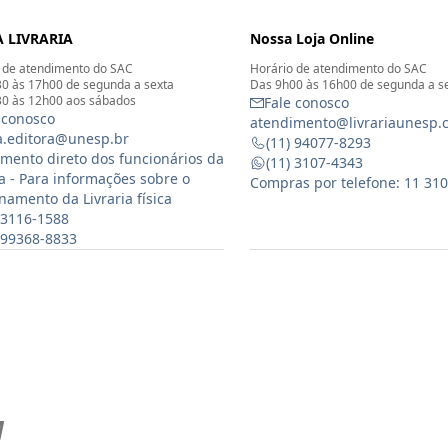
 LIVRARIA
Nossa Loja Online
 de atendimento do SAC
Horário de atendimento do SAC
0 às 17h00 de segunda a sexta
Das 9h00 às 16h00 de segunda a s
0 às 12h00 aos sábados
Fale conosco
 conosco
atendimento@livrariaunesp.
ia.editora@unesp.br
(11) 94077-8293
mento direto dos funcionários da
(11) 3107-4343
ia - Para informações sobre o
Compras por telefone: 11 31
namento da Livraria física
 3116-1588
) 99368-8833