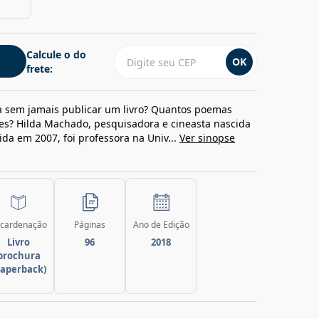
Calcule o do
OK
frete:
a sem jamais publicar um livro? Quantos poemas
res? Hilda Machado, pesquisadora e cineasta nascida
ida em 2007, foi professora na Univ...
Ver sinopse
cardenação
Páginas
Ano de Edição
Livro
96
2018
brochura
paperback)