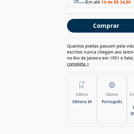
Em até
1
X de
R$ 34,80
Comprar
Quantos poetas passam pela vid
escritos nunca chegam aos leito
no Rio de Janeiro em 1951 e falec
completa >
Editora
Idioma
En
Editora 34
Português
(