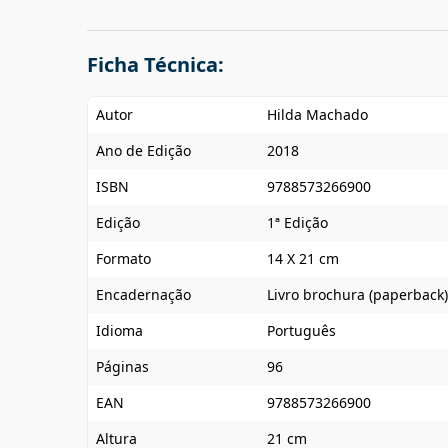
Ficha Técnica:
Autor
Hilda Machado
Ano de Edição
2018
ISBN
9788573266900
Edição
1ª Edição
Formato
14 X 21 cm
Encadernação
Livro brochura (paperback)
Idioma
Português
Páginas
96
EAN
9788573266900
Altura
21 cm