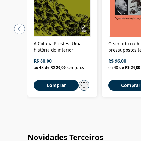
A Coluna Prestes: Uma
O sentido na hi
história do interior
pressupostos t
da filosofia da 
R$ 80,00
R$ 96,00
ou
4
X de
R$ 20,00
sem juros
ou
4
X de
R$ 24,00
Comprar
Comprar
Novidades Terceiros