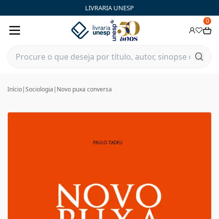
LIVRARIA UNESP
0
Início
|
Sociologia
|
Novo puxa conversa