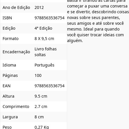
Basta ir tirando as cartas para
começar a puxar uma conversa
Ano de Edição
2012
e se divertir, descobrindo coisas
novas sobre seus parentes,
ISBN
9788563536754
seus amigos e até sobre você
Edição
4ª Edição
mesmo. Ideal para quando
você quiser trocar ideias com
Formato
8 X 9,5 cm
alguém.
Livro folhas
Encadernação
soltas
Idioma
Português
Páginas
100
EAN
9788563536754
Altura
9.5 cm
Comprimento
2.7 cm
Largura
8 cm
Peso
0,27 Kg