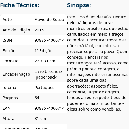
Ficha Técnica:
Sinopse:
Este livro é um desafio! Dentro
Autor
Flavio de Souza
dele há figuras de nove
monstros brasileiros, que estão
Ano de Edição
2015
camuflados em meio a traços
coloridos. Encontrar todos eles
ISBN
9788574066714
não será fácil, e o leitor vai
Edição
1ª Edição
precisar superar o pavor. Quem
conseguir encarar os
Formato
22 X 31 cm
monstrengos terá acesso, como
prêmio por sua coragem, a
Livro brochura
Encadernação
informações interessantíssimas
(paperback)
sobre cada uma das
aberrações: aspecto físico,
Idioma
Português
categoria, lugar de origem,
lendas a seu respeito, tipos de
Páginas
64
poder e - o mais importante -
EAN
9788574066714
dicas sobre como vencê-las.
Altura
31 cm
Comprimento
0.6 cm