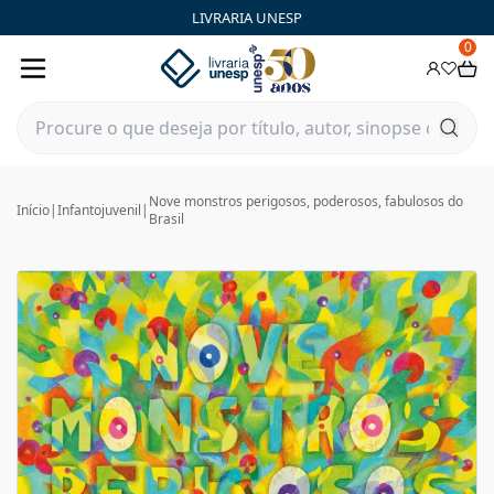
LIVRARIA UNESP
0
Nove monstros perigosos, poderosos, fabulosos do
Início
|
Infantojuvenil
|
Brasil