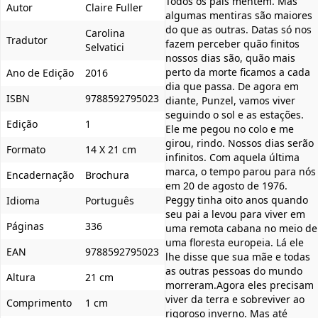
Todos os pais mentem. Mas
Autor
Claire Fuller
algumas mentiras são maiores
do que as outras. Datas só nos
Carolina
Tradutor
fazem perceber quão finitos
Selvatici
nossos dias são, quão mais
perto da morte ficamos a cada
Ano de Edição
2016
dia que passa. De agora em
ISBN
9788592795023
diante, Punzel, vamos viver
seguindo o sol e as estações.
Edição
1
Ele me pegou no colo e me
girou, rindo. Nossos dias serão
Formato
14 X 21 cm
infinitos. Com aquela última
marca, o tempo parou para nós
Encadernação
Brochura
em 20 de agosto de 1976.
Peggy tinha oito anos quando
Idioma
Português
seu pai a levou para viver em
Páginas
336
uma remota cabana no meio de
uma floresta europeia. Lá ele
EAN
9788592795023
lhe disse que sua mãe e todas
as outras pessoas do mundo
Altura
21 cm
morreram.Agora eles precisam
viver da terra e sobreviver ao
Comprimento
1 cm
rigoroso inverno. Mas até