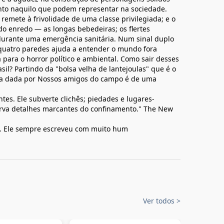
nto naquilo que podem representar na sociedade.
 remete à frivolidade de uma classe privilegiada; e o
do enredo — as longas bebedeiras; os flertes
 durante uma emergência sanitária. Num sinal duplo
 quatro paredes ajuda a entender o mundo fora
para o horror político e ambiental. Como sair desses
asil? Partindo da "bolsa velha de lantejoulas" que é o
ta dada por Nossos amigos do campo é de uma
es. Ele subverte clichês; piedades e lugares-
va detalhes marcantes do confinamento." The New
l. Ele sempre escreveu com muito hum
Ver todos
>