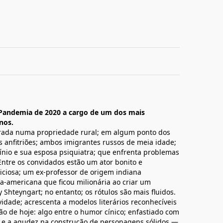
Pandemia de 2020 a cargo de um dos mais
nos.
ada numa propriedade rural; em algum ponto dos
 anfitriões; ambos imigrantes russos de meia idade;
ínio e sua esposa psiquiatra; que enfrenta problemas
Entre os convidados estão um ator bonito e
iciosa; um ex-professor de origem indiana
-americana que ficou milionária ao criar um
 Shteyngart; no entanto; os rótulos são mais fluidos.
vidade; acrescenta a modelos literários reconhecíveis
o de hoje: algo entre o humor cínico; enfastiado com
; e a agudez na construção de personagens sólidos —