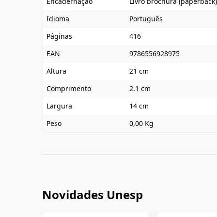
Encadernação
Livro brochura (paperback)
Idioma
Português
Páginas
416
EAN
9786556928975
Altura
21 cm
Comprimento
2.1 cm
Largura
14 cm
Peso
0,00 Kg
Novidades Unesp