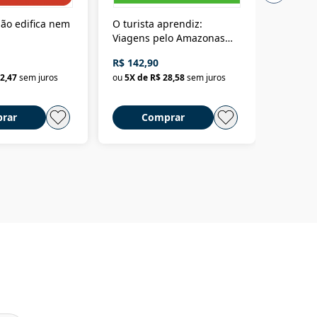
ão edifica nem
O turista aprendiz:
Coloniz
Viagens pelo Amazonas
totalita
até o Peru, pelo Madeira
crimino
R$ 142,90
R$ 69,9
até a Bolívia e por Marajó
2,47
sem juros
ou
5
X de
R$ 28,58
sem juros
ou
3
X d
até dizer chega
rar
Comprar
C