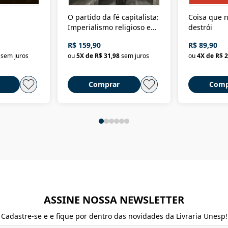
O partido da fé capitalista:
Coisa que n
Imperialismo religioso e
destrói
dominação de classe no
R$ 159,90
R$ 89,90
Brasil
sem juros
ou
5
X de
R$ 31,98
sem juros
ou
4
X de
R$ 2
Comprar
Comp
ASSINE NOSSA NEWSLETTER
Cadastre-se e e fique por dentro das novidades da Livraria Unesp!