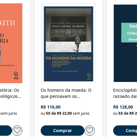
stória: Os
Os homens da moeda: O
Enciclopédi
eológicos
que pensavam os
razoado das
história
ministros da Fazenda da
artes e dos o
R$ 110,00
R$ 128,00
Nova República (1985-
Civilização 
sem juros
ou
5
X de
R$ 22,00
sem juros
ou
5
X de
R$ 2
2018)
Comprar
Comp