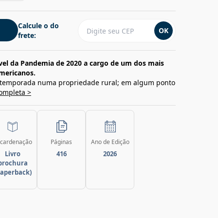
Calcule o do
OK
frete:
el da Pandemia de 2020 a cargo de um dos mais
americanos.
temporada numa propriedade rural; em algum ponto
completa >
cardenação
Páginas
Ano de Edição
Livro
416
2026
brochura
paperback)