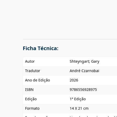
Ficha Técnica:
Autor
Shteyngart; Gary
Tradutor
André Czarnobai
Ano de Edição
2026
ISBN
9786556928975
Edição
1ª Edição
Formato
14 X 21 cm