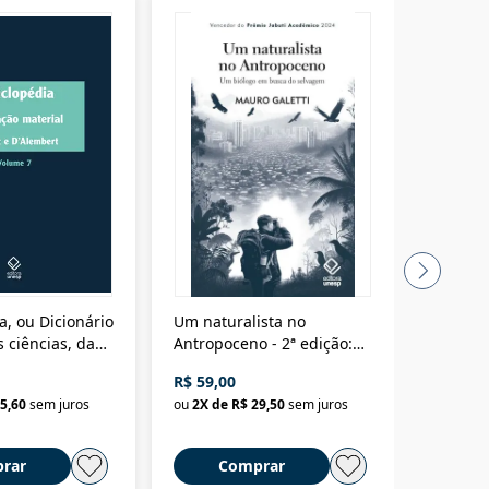
a, ou Dicionário
Um naturalista no
A vora
 ciências, das
Antropoceno - 2ª edição:
fícios - Vol. 7:
Um biólogo em busca do
R$ 59,00
R$ 58,0
material
selvagem
5,60
sem juros
ou
2
X de
R$ 29,50
sem juros
ou
2
X d
rar
Comprar
C