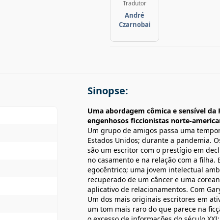
Tradutor
André
Czarnobai
Sinopse:
Uma abordagem cômica e sensível da 
engenhosos ficcionistas norte-america
Um grupo de amigos passa uma tempor
Estados Unidos; durante a pandemia. Os
são um escritor com o prestígio em decl
no casamento e na relação com a filha. 
egocêntrico; uma jovem intelectual amb
recuperado de um câncer e uma coreana
aplicativo de relacionamentos. Com Gary
Um dos mais originais escritores em ati
um tom mais raro do que parece na ficçã
o excesso de informações do século XXI