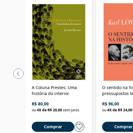
A Coluna Prestes: Uma
O sentido na hi
história do interior
pressupostos t
da filosofia da 
R$ 80,00
R$ 96,00
ou
4
X de
R$ 20,00
sem juros
ou
4
X de
R$ 24,00
Comprar
Comprar