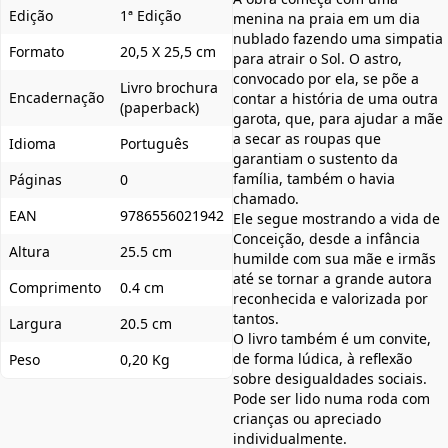
Edição
1ª Edição
menina na praia em um dia
nublado fazendo uma simpatia
Formato
20,5 X 25,5 cm
para atrair o Sol. O astro,
convocado por ela, se põe a
Livro brochura
Encadernação
contar a história de uma outra
(paperback)
garota, que, para ajudar a mãe
a secar as roupas que
Idioma
Português
garantiam o sustento da
família, também o havia
Páginas
0
chamado.
EAN
9786556021942
Ele segue mostrando a vida de
Conceição, desde a infância
Altura
25.5 cm
humilde com sua mãe e irmãs
até se tornar a grande autora
Comprimento
0.4 cm
reconhecida e valorizada por
tantos.
Largura
20.5 cm
O livro também é um convite,
de forma lúdica, à reflexão
Peso
0,20 Kg
sobre desigualdades sociais.
Pode ser lido numa roda com
crianças ou apreciado
individualmente.