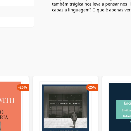
também trágica nos leva a pensar nos l
capaz a linguagem? O que é apenas vero
-
25
%
-
25
%