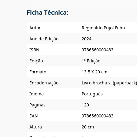
Ficha Técnica:
Autor
Reginaldo Pujol Filho
Ano de Edição
2024
ISBN
9786560000483
Edição
1ª Edição
Formato
13,5 X 20 cm
Encadernação
Livro brochura (paperback)
Idioma
Português
Páginas
120
EAN
9786560000483
Altura
20 cm