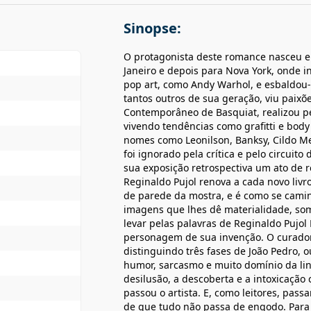
Sinopse:
O protagonista deste romance nasceu e
Janeiro e depois para Nova York, onde in
pop art, como Andy Warhol, e esbaldou
tantos outros de sua geração, viu paix
Contemporâneo de Basquiat, realizou pe
vivendo tendências como grafitti e bod
nomes como Leonilson, Banksy, Cildo Me
foi ignorado pela crítica e pelo circuito
sua exposição retrospectiva um ato de r
Reginaldo Pujol renova a cada novo liv
de parede da mostra, e é como se cami
imagens que lhes dê materialidade, som
levar pelas palavras de Reginaldo Pujol
personagem de sua invenção. O curador-e
distinguindo três fases de João Pedro, ou
humor, sarcasmo e muito domínio da lin
desilusão, a descoberta e a intoxicação
passou o artista. E, como leitores, pa
de que tudo não passa de engodo. Para 