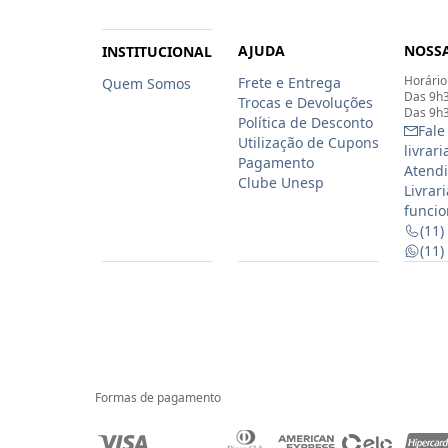
AJUDA
NOSSA
INSTITUCIONAL
Horário
Frete e Entrega
Quem Somos
Das 9h3
Trocas e Devoluções
Das 9h3
Política de Desconto
Fale
Utilização de Cupons
livrar
Pagamento
Atendi
Clube Unesp
Livrar
funcio
(11)
(11
Formas de pagamento