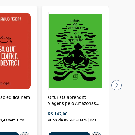
ão edifica nem
O turista aprendiz:
Coloniz
Viagens pelo Amazonas
totalita
até o Peru, pelo Madeira
crimino
R$ 142,90
R$ 69,9
até a Bolívia e por Marajó
2,47
sem juros
ou
5
X de
R$ 28,58
sem juros
ou
3
X d
até dizer chega