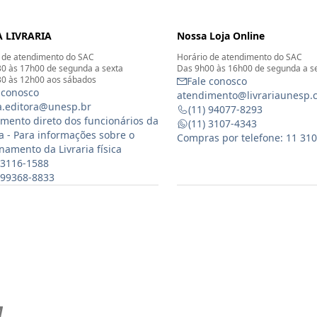
 LIVRARIA
Nossa Loja Online
 de atendimento do SAC
Horário de atendimento do SAC
0 às 17h00 de segunda a sexta
Das 9h00 às 16h00 de segunda a s
0 às 12h00 aos sábados
Fale conosco
 conosco
atendimento@livrariaunesp.
ia.editora@unesp.br
(11) 94077-8293
mento direto dos funcionários da
(11) 3107-4343
ia - Para informações sobre o
Compras por telefone: 11 31
namento da Livraria física
 3116-1588
) 99368-8833