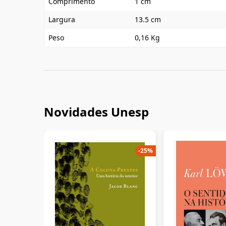
Comprimento
1 cm
Largura
13.5 cm
Peso
0,16 Kg
Novidades Unesp
-
25
%