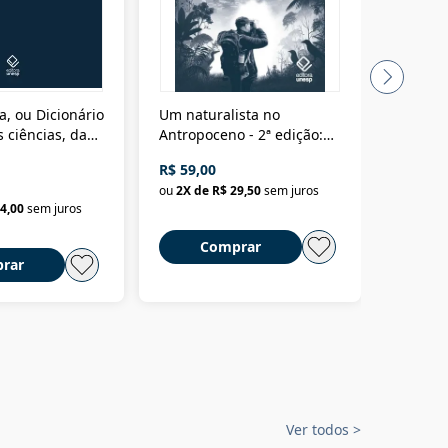
a, ou Dicionário
Um naturalista no
A vora
 ciências, das
Antropoceno - 2ª edição:
fícios - Vol. 7:
Um biólogo em busca do
R$ 59,00
R$ 58,0
material
selvagem
ou
2
X de
R$ 29,50
sem juros
ou
2
X d
4,00
sem juros
Comprar
C
rar
Ver todos
>