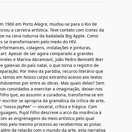
m 1960 em Porto Alegre, mudou-se para o Rio de
iciou a carreira artística. Teve contato com ícones da
-se na cena noturna da badalada Big Apple. Como
ões se transformarem pelo medo do HIV.
rformances, colagens, instalações e pinturas,
y art. Apesar de ser agora comparado a grandes
ireles e Marina Abramović, João Pedro Bennetti Bier
 de galerias do país natal, o que torna o registro de
eparação. Por meio da paródia, recurso literário que
ro, temos em Nosso corpo estranho acesso aos textos
nhássemos por entre as obras. Mas quais delas? Sem
os convidados a exercitar a imaginação, deixar-nos
 Filho que, ao assumir a curadoria, transforma-se em
scritor se apropria da gramática da crítica de arte,
 “nosso JayPee” — visceral, crítica e trágica. Com
guagem, Pujol Filho descreve o arco da inocência à
 com as engrenagens do meio artístico pelo qual
ssamos pelo mesmo processo ao recebermos as pistas
além da relação com o mundo da arte, esta narrativa