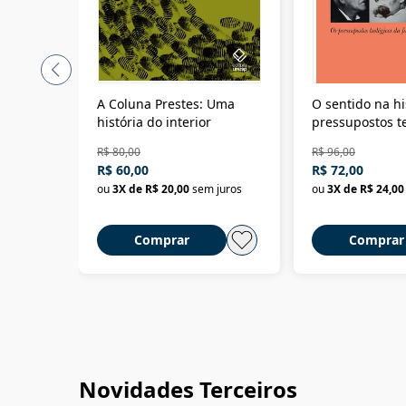
A Coluna Prestes: Uma
O sentido na hi
história do interior
pressupostos t
da filosofia da 
R$ 80,00
R$ 96,00
R$ 60,00
R$ 72,00
ou
3
X de
R$ 20,00
sem juros
ou
3
X de
R$ 24,00
Comprar
Comprar
Novidades Terceiros