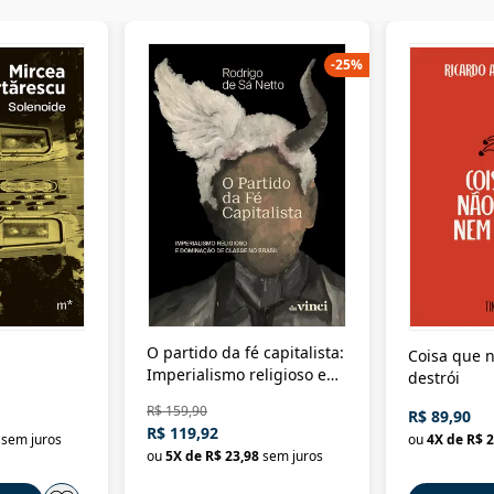
-
25
%
O partido da fé capitalista:
Coisa que n
Imperialismo religioso e
destrói
dominação de classe no
R$ 159,90
R$ 89,90
Brasil
R$ 119,92
sem juros
ou
4
X de
R$ 2
ou
5
X de
R$ 23,98
sem juros