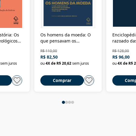
stória: Os
Os homens da moeda: O
Enciclopédi
eológicos
que pensavam os
razoado das
história
ministros da Fazenda da
artes e dos o
R$ 110,00
R$ 128,00
Nova República (1985-
Civilização 
R$ 82,50
R$ 96,00
2018)
sem juros
ou
4
X de
R$ 20,62
sem juros
ou
4
X de
R$ 2
Comprar
Comp