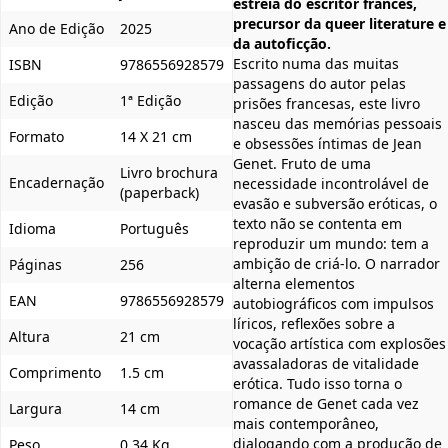
estreia do escritor francês,
precursor da queer literature e
Ano de Edição
2025
da autoficção.
Escrito numa das muitas
ISBN
9786556928579
passagens do autor pelas
Edição
1ª Edição
prisões francesas, este livro
nasceu das memórias pessoais
Formato
14 X 21 cm
e obsessões íntimas de Jean
Genet. Fruto de uma
Livro brochura
Encadernação
necessidade incontrolável de
(paperback)
evasão e subversão eróticas, o
texto não se contenta em
Idioma
Português
reproduzir um mundo: tem a
ambição de criá-lo. O narrador
Páginas
256
alterna elementos
EAN
9786556928579
autobiográficos com impulsos
líricos, reflexões sobre a
Altura
21 cm
vocação artística com explosões
avassaladoras de vitalidade
Comprimento
1.5 cm
erótica. Tudo isso torna o
romance de Genet cada vez
Largura
14 cm
mais contemporâneo,
dialogando com a produção de
Peso
0,34 Kg