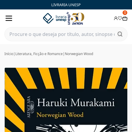
LIVRARIA UNESP
0
Início
|
Literatura, Ficção e Romance
|
Norwegian Wood