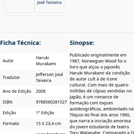
José Teixeira
Ficha Técnica:
Sinopse:
Publicado originalmente em
Haruki
Autor
1987, Norwegian Wood foi o
Murakami
livro que alçou o japonês
Haruki Murakami da condição
Jefferson José
Tradutor
de autor cult à de ícone
Teixeira
cultural. Com mais de quatro
milhões de cópias vendidas no
Ano de Edição
2008
Japão, é um romance de
ISBN
9788560281527
formação com toques
autobiográficos, ambientado na
Edição
1ª Edição
Tóquio do final dos anos 1960,
que narra a iniciação amorosa
Formato
15 X 23,4 cm
do jovem estudante de teatro
Toru Watanabe. Comparado a O