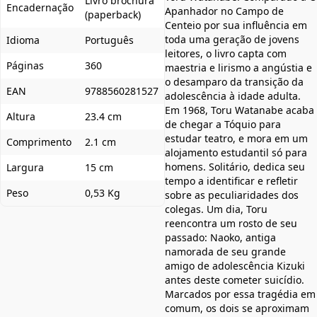
Livro brochura
Encadernação
Apanhador no Campo de
(paperback)
Centeio por sua influência em
toda uma geração de jovens
Idioma
Português
leitores, o livro capta com
Páginas
360
maestria e lirismo a angústia e
o desamparo da transição da
EAN
9788560281527
adolescência à idade adulta.
Em 1968, Toru Watanabe acaba
Altura
23.4 cm
de chegar a Tóquio para
estudar teatro, e mora em um
Comprimento
2.1 cm
alojamento estudantil só para
homens. Solitário, dedica seu
Largura
15 cm
tempo a identificar e refletir
Peso
0,53 Kg
sobre as peculiaridades dos
colegas. Um dia, Toru
reencontra um rosto de seu
passado: Naoko, antiga
namorada de seu grande
amigo de adolescência Kizuki
antes deste cometer suicídio.
Marcados por essa tragédia em
comum, os dois se aproximam