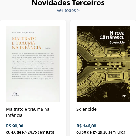
Novidades Terceiros
Ver todos
>
Maltrato e trauma na
Solenoide
infância
R$ 99,00
R$ 146,00
ou
4
X de
R$ 24,75
sem juros
ou
5
X de
R$ 29,20
sem juros