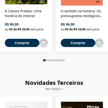
A Coluna Prestes: Uma
O sentido na história: Os
história do interior
pressupostos teológicos
da filosofia da história
R$ 80,00
R$ 96,00
ou
4
X de
R$ 20,00
sem juros
ou
4
X de
R$ 24,00
sem juros
Comprar
Comprar
Novidades Terceiros
Ver todos
>