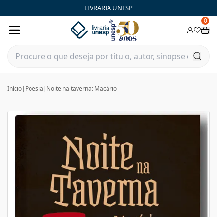
LIVRARIA UNESP
0
Início
|
Poesia
|
Noite na taverna: Macário