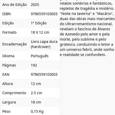
relatos sombrios e fantásticos,
Ano de Edição
2025
repletos de tragédia e mistério.
"Noite na taverna" e "Macário",
ISBN
9786559103003
duas das obras mais marcantes
Edição
1ª Edição
do Ultrarromantismo nacional,
revelam o fascínio de Álvares
Formato
18 X 12 cm
de Azevedo pelo amor e pela
morte, pelo sublime e pelo
Livro capa dura
Encadernação
grotesco, conduzindo o leitor a
(hardcover)
um universo febril, onde sonho
e realidade se confundem.
Idioma
Português
Páginas
192
EAN
9786559103003
Altura
12 cm
Comprimento
2.5 cm
Largura
18 cm
Peso
0,15 Kg