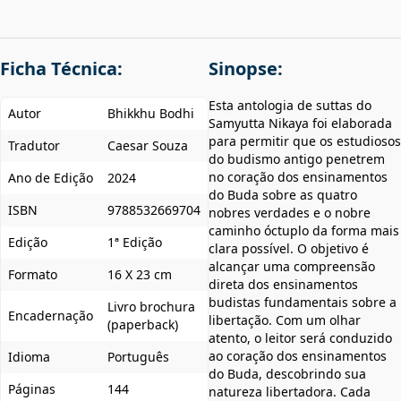
Ficha Técnica:
Sinopse:
Esta antologia de suttas do
Autor
Bhikkhu Bodhi
Samyutta Nikaya foi elaborada
para permitir que os estudiosos
Tradutor
Caesar Souza
do budismo antigo penetrem
no coração dos ensinamentos
Ano de Edição
2024
do Buda sobre as quatro
ISBN
9788532669704
nobres verdades e o nobre
caminho óctuplo da forma mais
Edição
1ª Edição
clara possível. O objetivo é
alcançar uma compreensão
Formato
16 X 23 cm
direta dos ensinamentos
budistas fundamentais sobre a
Livro brochura
Encadernação
libertação. Com um olhar
(paperback)
atento, o leitor será conduzido
ao coração dos ensinamentos
Idioma
Português
do Buda, descobrindo sua
Páginas
144
natureza libertadora. Cada