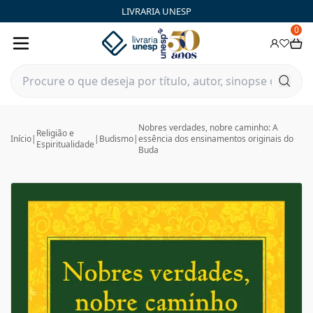
LIVRARIA UNESP
0
Nobres verdades, nobre caminho: A
Religião e
Início
|
|
Budismo
|
essência dos ensinamentos originais do
Espiritualidade
Buda