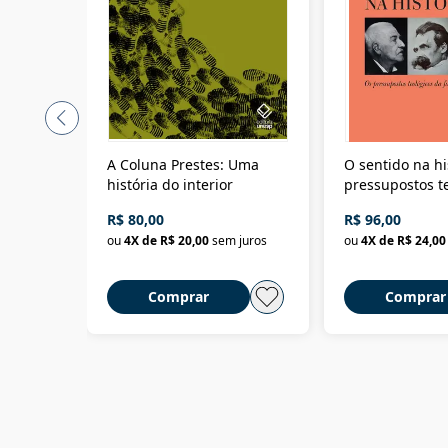
A Coluna Prestes: Uma
O sentido na hi
história do interior
pressupostos t
da filosofia da 
R$ 80,00
R$ 96,00
ou
4
X de
R$ 20,00
sem juros
ou
4
X de
R$ 24,00
Comprar
Comprar