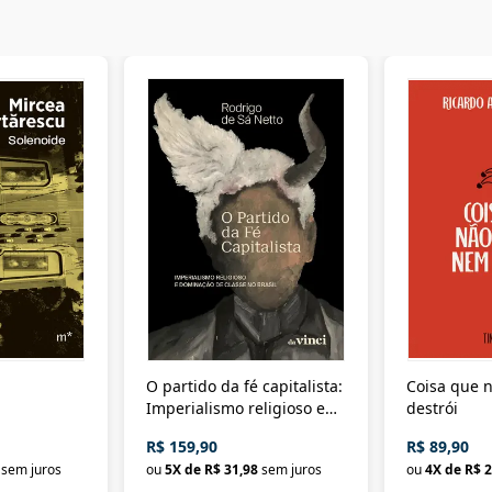
O partido da fé capitalista:
Coisa que n
Imperialismo religioso e
destrói
dominação de classe no
R$ 159,90
R$ 89,90
Brasil
sem juros
ou
5
X de
R$ 31,98
sem juros
ou
4
X de
R$ 2