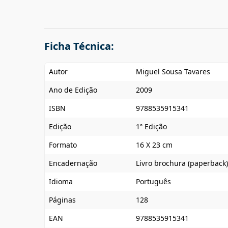
Ficha Técnica:
Autor
Miguel Sousa Tavares
Ano de Edição
2009
ISBN
9788535915341
Edição
1ª Edição
Formato
16 X 23 cm
Encadernação
Livro brochura (paperback)
Idioma
Português
Páginas
128
EAN
9788535915341