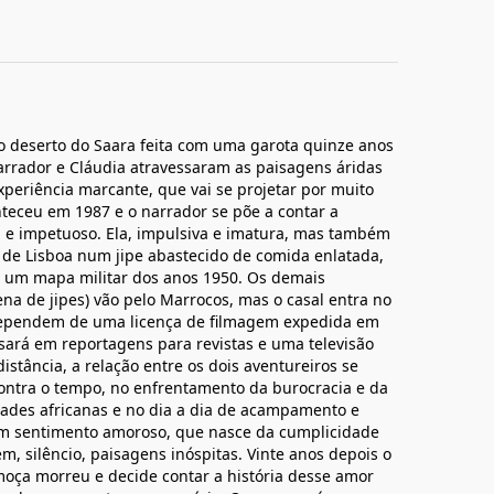
o deserto do Saara feita com uma garota quinze anos
arrador e Cláudia atravessaram as paisagens áridas
periência marcante, que vai se projetar por muito
teceu em 1987 e o narrador se põe a contar a
nal e impetuoso. Ela, impulsiva e imatura, mas também
de Lisboa num jipe abastecido de comida enlatada,
e um mapa militar dos anos 1950. Os demais
na de jipes) vão pelo Marrocos, mas o casal entra no
s dependem de uma licença de filmagem expedida em
sará em reportagens para revistas e uma televisão
istância, a relação entre os dois aventureiros se
contra o tempo, no enfrentamento da burocracia e da
dades africanas e no dia a dia de acampamento e
um sentimento amoroso, que nasce da cumplicidade
m, silêncio, paisagens inóspitas. Vinte anos depois o
oça morreu e decide contar a história desse amor