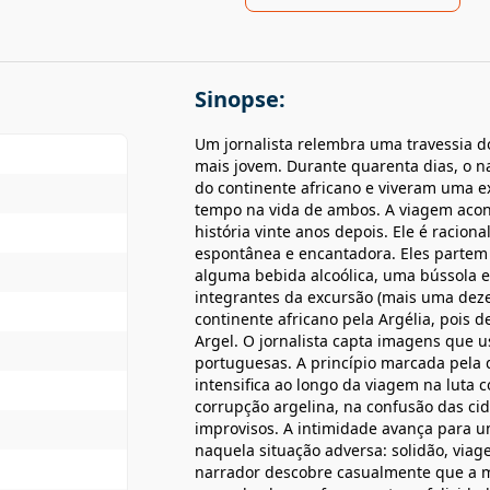
Sinopse:
Um jornalista relembra uma travessia d
mais jovem. Durante quarenta dias, o n
do continente africano e viveram uma ex
tempo na vida de ambos. A viagem acon
história vinte anos depois. Ele é racio
espontânea e encantadora. Eles partem 
alguma bebida alcoólica, uma bússola 
integrantes da excursão (mais uma deze
continente africano pela Argélia, poi
Argel. O jornalista capta imagens que u
portuguesas. A princípio marcada pela d
intensifica ao longo da viagem na luta 
corrupção argelina, na confusão das ci
improvisos. A intimidade avança para 
naquela situação adversa: solidão, viage
narrador descobre casualmente que a m