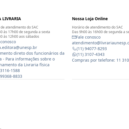
 LIVRARIA
Nossa Loja Online
 de atendimento do SAC
Horário de atendimento do SAC
0 às 17h00 de segunda a sexta
Das 9h00 às 16h00 de segunda a s
0 às 12h00 aos sábados
Fale conosco
 conosco
atendimento@livrariaunesp.
ia.editora@unesp.br
(11) 94077-8293
mento direto dos funcionários da
(11) 3107-4343
ia - Para informações sobre o
Compras por telefone: 11 31
namento da Livraria física
 3116-1588
) 99368-8833