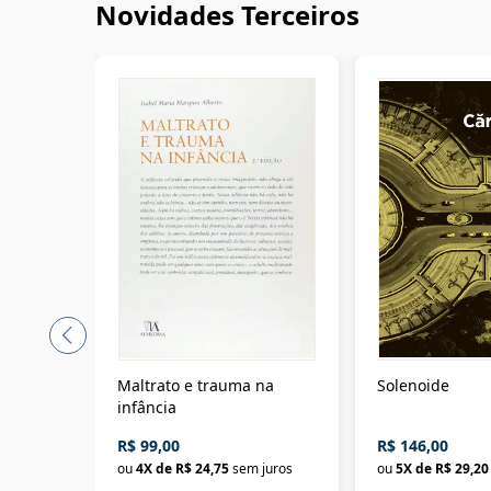
Novidades Terceiros
Maltrato e trauma na
Solenoide
infância
R$ 99,00
R$ 146,00
ou
4
X de
R$ 24,75
sem juros
ou
5
X de
R$ 29,20