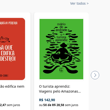
Ver todos
>
ão edifica nem
O turista aprendiz:
Coloniz
Viagens pelo Amazonas
totalita
até o Peru, pelo Madeira
crimino
R$ 142,90
R$ 69,9
até a Bolívia e por Marajó
2,47
sem juros
ou
5
X de
R$ 28,58
sem juros
ou
3
X d
até dizer chega