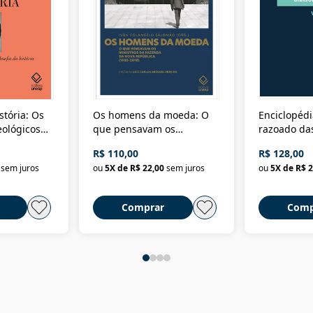
stória: Os
Os homens da moeda: O
Enciclopédi
eológicos
que pensavam os
razoado das
história
ministros da Fazenda da
artes e dos o
R$ 110,00
R$ 128,00
Nova República (1985-
Civilização 
sem juros
ou
5
X de
R$ 22,00
sem juros
ou
5
X de
R$ 2
2018)
Comprar
Comp