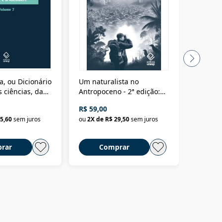
a, ou Dicionário
Um naturalista no
A vora
 ciências, das
Antropoceno - 2ª edição:
fícios - Vol. 7:
Um biólogo em busca do
R$ 59,00
R$ 58,0
material
selvagem
5,60
sem juros
ou
2
X de
R$ 29,50
sem juros
ou
2
X d
rar
Comprar
C