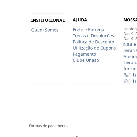
AJUDA
NOSSA
INSTITUCIONAL
Horário
Frete e Entrega
Quem Somos
Das 9h3
Trocas e Devoluções
Das 9h3
Política de Desconto
Fale
Utilização de Cupons
livrar
Pagamento
Atendi
Clube Unesp
Livrar
funcio
(11)
(11
Formas de pagamento