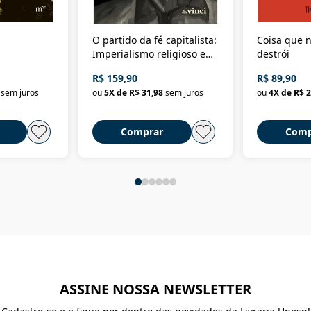
O partido da fé capitalista:
Coisa que n
Imperialismo religioso e
destrói
dominação de classe no
R$ 159,90
R$ 89,90
Brasil
sem juros
ou
5
X de
R$ 31,98
sem juros
ou
4
X de
R$ 2
Comprar
Comp
ASSINE NOSSA NEWSLETTER