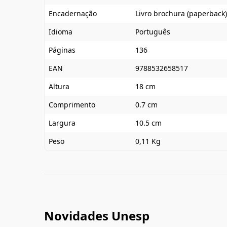
Encadernação
Livro brochura (paperback)
Idioma
Português
Páginas
136
EAN
9788532658517
Altura
18 cm
Comprimento
0.7 cm
Largura
10.5 cm
Peso
0,11 Kg
Novidades Unesp