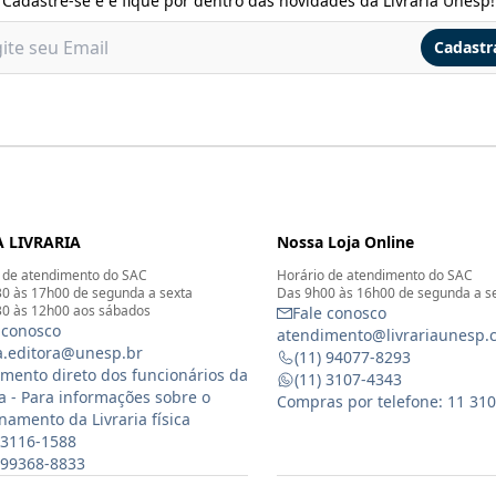
Cadastre-se e e fique por dentro das novidades da Livraria Unesp!
Cadastr
 LIVRARIA
Nossa Loja Online
 de atendimento do SAC
Horário de atendimento do SAC
0 às 17h00 de segunda a sexta
Das 9h00 às 16h00 de segunda a s
0 às 12h00 aos sábados
Fale conosco
 conosco
atendimento@livrariaunesp.
ia.editora@unesp.br
(11) 94077-8293
mento direto dos funcionários da
(11) 3107-4343
ia - Para informações sobre o
Compras por telefone: 11 31
namento da Livraria física
 3116-1588
) 99368-8833