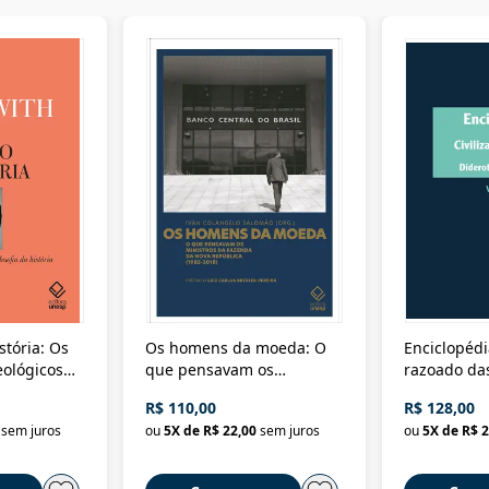
stória: Os
Os homens da moeda: O
Enciclopédi
eológicos
que pensavam os
razoado das
história
ministros da Fazenda da
artes e dos o
R$ 110,00
R$ 128,00
Nova República (1985-
Civilização 
sem juros
ou
5
X de
R$ 22,00
sem juros
ou
5
X de
R$ 2
2018)