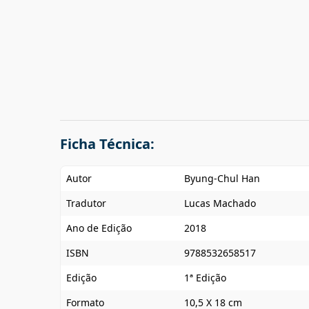
Ficha Técnica:
Autor
Byung-Chul Han
Tradutor
Lucas Machado
Ano de Edição
2018
ISBN
9788532658517
Edição
1ª Edição
Formato
10,5 X 18 cm