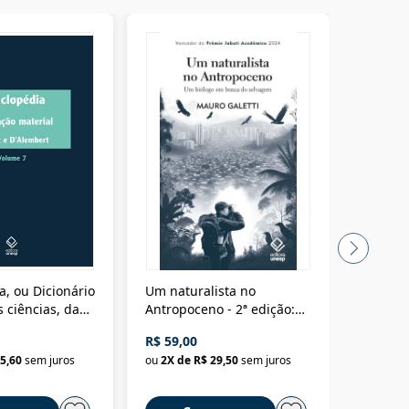
a, ou Dicionário
Um naturalista no
A vora
 ciências, das
Antropoceno - 2ª edição:
fícios - Vol. 7:
Um biólogo em busca do
R$ 59,00
R$ 58,0
material
selvagem
5,60
sem juros
ou
2
X de
R$ 29,50
sem juros
ou
2
X d