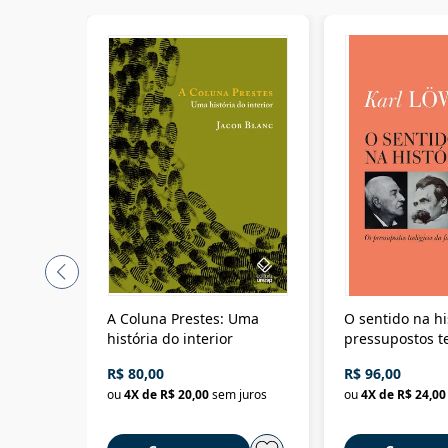
A Coluna Prestes: Uma
O sentido na hi
história do interior
pressupostos t
da filosofia da 
R$ 80,00
R$ 96,00
ou
4
X de
R$ 20,00
sem juros
ou
4
X de
R$ 24,00