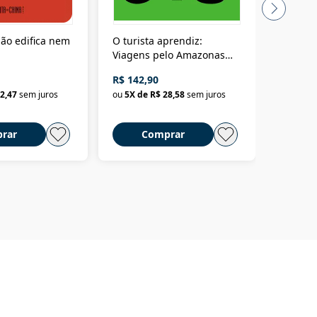
ão edifica nem
O turista aprendiz:
Coloniz
Viagens pelo Amazonas
totalita
até o Peru, pelo Madeira
crimino
R$ 142,90
R$ 69,9
até a Bolívia e por Marajó
2,47
sem juros
ou
5
X de
R$ 28,58
sem juros
ou
3
X d
até dizer chega
rar
Comprar
C