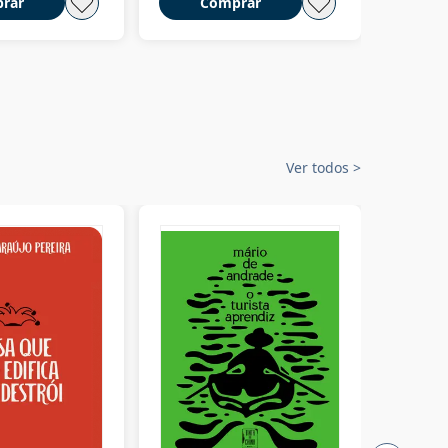
rar
Comprar
C
Ver todos
>