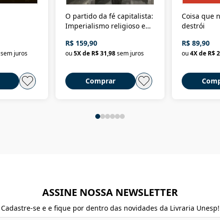
O partido da fé capitalista:
Coisa que n
Imperialismo religioso e
destrói
dominação de classe no
R$ 159,90
R$ 89,90
Brasil
sem juros
ou
5
X de
R$ 31,98
sem juros
ou
4
X de
R$ 2
Comprar
Comp
ASSINE NOSSA NEWSLETTER
Cadastre-se e e fique por dentro das novidades da Livraria Unesp!