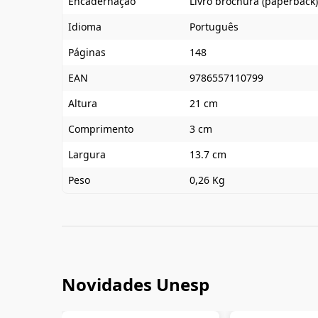
Encadernação
Livro brochura (paperback)
Idioma
Português
Páginas
148
EAN
9786557110799
Altura
21 cm
Comprimento
3 cm
Largura
13.7 cm
Peso
0,26 Kg
Novidades Unesp