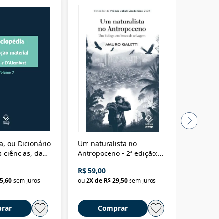
a, ou Dicionário
Um naturalista no
A vora
 ciências, das
Antropoceno - 2ª edição:
fícios - Vol. 7:
Um biólogo em busca do
R$ 59,00
R$ 58,0
material
selvagem
5,60
sem juros
ou
2
X de
R$ 29,50
sem juros
ou
2
X d
rar
Comprar
C