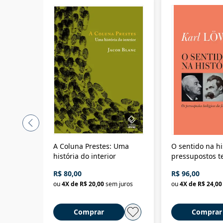
A Coluna Prestes: Uma
O sentido na hi
história do interior
pressupostos t
da filosofia da 
R$ 80,00
R$ 96,00
ou
4
X de
R$ 20,00
sem juros
ou
4
X de
R$ 24,00
Comprar
Comprar