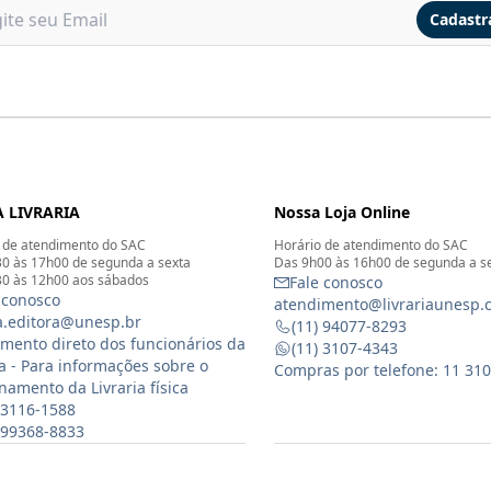
Cadastr
 LIVRARIA
Nossa Loja Online
 de atendimento do SAC
Horário de atendimento do SAC
0 às 17h00 de segunda a sexta
Das 9h00 às 16h00 de segunda a s
0 às 12h00 aos sábados
Fale conosco
 conosco
atendimento@livrariaunesp.
ia.editora@unesp.br
(11) 94077-8293
mento direto dos funcionários da
(11) 3107-4343
ia - Para informações sobre o
Compras por telefone: 11 31
namento da Livraria física
 3116-1588
) 99368-8833