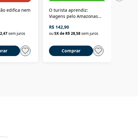
ão edifica nem
O turista aprendiz:
Coloniz
Viagens pelo Amazonas
totalita
até o Peru, pelo Madeira
crimino
R$ 142,90
R$ 69,9
até a Bolívia e por Marajó
2,47
sem juros
ou
5
X de
R$ 28,58
sem juros
ou
3
X d
até dizer chega
rar
Comprar
C