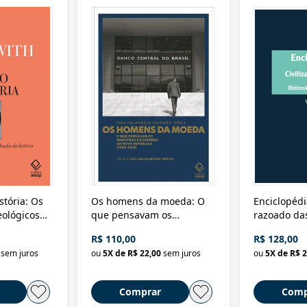
stória: Os
Os homens da moeda: O
Enciclopédi
eológicos
que pensavam os
razoado das
história
ministros da Fazenda da
artes e dos o
R$ 110,00
R$ 128,00
Nova República (1985-
Civilização 
sem juros
ou
5
X de
R$ 22,00
sem juros
ou
5
X de
R$ 2
2018)
Comprar
Comp