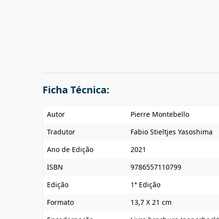
Ficha Técnica:
Autor
Pierre Montebello
Tradutor
Fabio Stieltjes Yasoshima
Ano de Edição
2021
ISBN
9786557110799
Edição
1ª Edição
Formato
13,7 X 21 cm