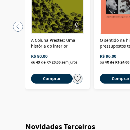
A Coluna Prestes: Uma
O sentido na hi
história do interior
pressupostos t
da filosofia da 
R$ 80,00
R$ 96,00
ou
4
X de
R$ 20,00
sem juros
ou
4
X de
R$ 24,00
Comprar
Comprar
Novidades Terceiros