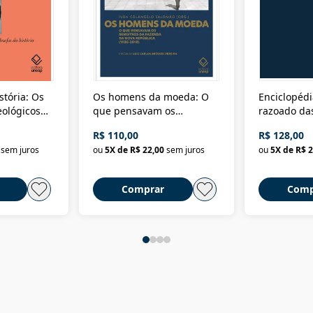
stória: Os
Os homens da moeda: O
Enciclopédi
eológicos
que pensavam os
razoado das
história
ministros da Fazenda da
artes e dos o
R$ 110,00
R$ 128,00
Nova República (1985-
Civilização 
sem juros
ou
5
X de
R$ 22,00
sem juros
ou
5
X de
R$ 2
2018)
Comprar
Comp