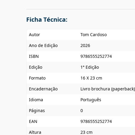
Ficha Técnica:
Autor
Tom Cardoso
Ano de Edição
2026
ISBN
9786555252774
Edição
1ª Edição
Formato
16 X 23 cm
Encadernação
Livro brochura (paperback)
Idioma
Português
Páginas
0
EAN
9786555252774
Altura
23 cm