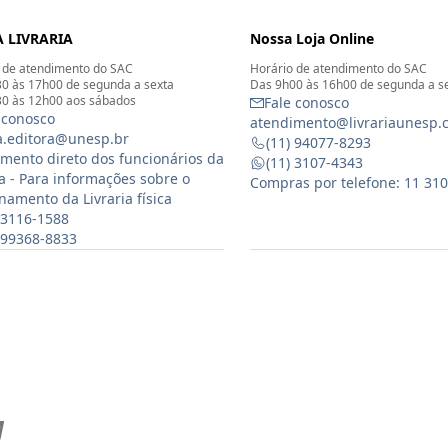
 LIVRARIA
Nossa Loja Online
 de atendimento do SAC
Horário de atendimento do SAC
0 às 17h00 de segunda a sexta
Das 9h00 às 16h00 de segunda a s
0 às 12h00 aos sábados
Fale conosco
 conosco
atendimento@livrariaunesp.
ia.editora@unesp.br
(11) 94077-8293
mento direto dos funcionários da
(11) 3107-4343
ia - Para informações sobre o
Compras por telefone: 11 31
namento da Livraria física
 3116-1588
) 99368-8833