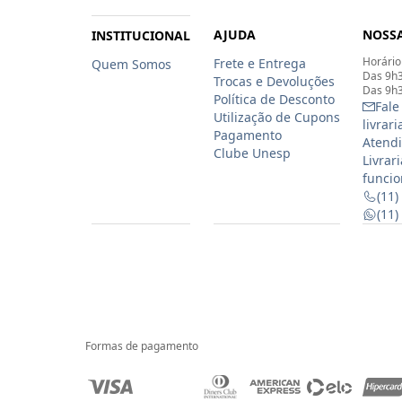
AJUDA
NOSSA
INSTITUCIONAL
Horário
Frete e Entrega
Quem Somos
Das 9h3
Trocas e Devoluções
Das 9h3
Política de Desconto
Fale
Utilização de Cupons
livrar
Pagamento
Atendi
Clube Unesp
Livrar
funcio
(11)
(11
Formas de pagamento