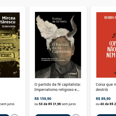
O partido da fé capitalista:
Coisa que n
Imperialismo religioso e
destrói
dominação de classe no
R$ 159,90
R$ 89,90
Brasil
sem juros
ou
5
X de
R$ 31,98
sem juros
ou
4
X de
R$ 2