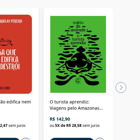
ão edifica nem
O turista aprendiz:
Coloniz
Viagens pelo Amazonas
totalita
até o Peru, pelo Madeira
crimino
R$ 142,90
R$ 69,9
até a Bolívia e por Marajó
2,47
sem juros
ou
5
X de
R$ 28,58
sem juros
ou
3
X d
até dizer chega