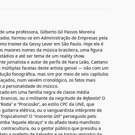
de uma professora, Gilberto Gil Passos Moreira
ador, formou-se em Administração de Empresas pela
como
trainee
da Gessy Lever em São Paulo. Hoje ele é
 maiores nomes da música brasileira, uma figura
stádios e até ser tema de um reality show.
te jornalista e autor de perfis de Nara Leão, Caetano
 múltiplas facetas deste artista genial — não com um
dução fonográfica, mas sim por meio de seis capítulos
açados, num vaivém cronológico, os fatos mais
m a personalidade do músico.
cado em uma família negra de classe média
 brancos, ou o militante da negritude de
Refavela
? O
Roda” e “Procissão”, ao estilo CPC da UNE, que
 guitarra elétrica, ou o vanguardista intérprete de
Tropicalismo? O “inocente útil” perseguido pelo
 samba “Aquele Abraço” e do afiado texto-manifesto
a contracultura, ou o gestor público que presidiu a
ato a prefeito de Salvador e se tornou ministro da