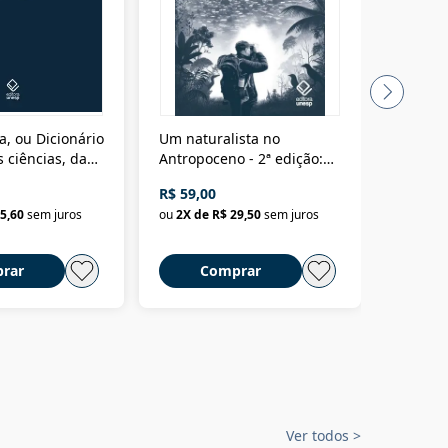
a, ou Dicionário
Um naturalista no
A vora
 ciências, das
Antropoceno - 2ª edição:
fícios - Vol. 7:
Um biólogo em busca do
R$ 59,00
R$ 58,0
material
selvagem
5,60
sem juros
ou
2
X de
R$ 29,50
sem juros
ou
2
X d
rar
Comprar
C
Ver todos
>