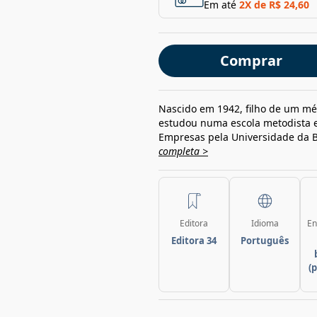
Em até
2
X de
R$ 24,60
Comprar
Nascido em 1942, filho de um méd
estudou numa escola metodista 
Empresas pela Universidade da B
completa >
Editora
Idioma
En
Editora 34
Português
(