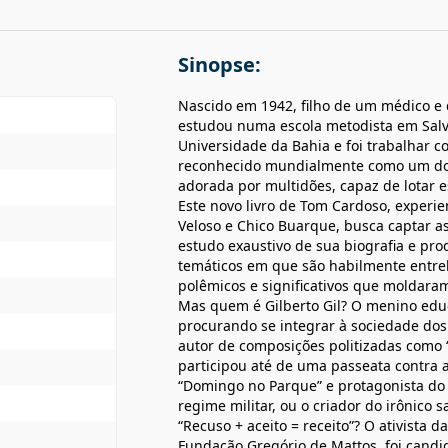
Sinopse:
Nascido em 1942, filho de um médico e 
estudou numa escola metodista em Salv
Universidade da Bahia e foi trabalhar 
reconhecido mundialmente como um dos
adorada por multidões, capaz de lotar e
Este novo livro de Tom Cardoso, experien
Veloso e Chico Buarque, busca captar as
estudo exaustivo de sua biografia e pro
temáticos em que são habilmente entrel
polêmicos e significativos que moldara
Mas quem é Gilberto Gil? O menino edu
procurando se integrar à sociedade dos
autor de composições politizadas como “
participou até de uma passeata contra a
“Domingo no Parque” e protagonista do 
regime militar, ou o criador do irônico
“Recuso + aceito = receito”? O ativista d
Fundação Gregório de Mattos, foi candid