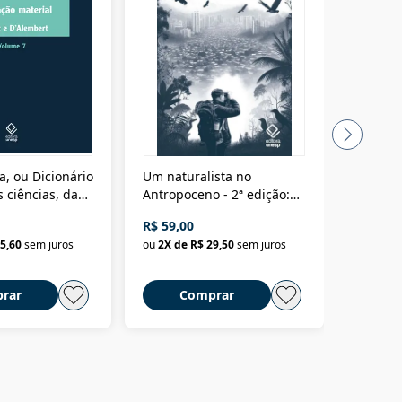
a, ou Dicionário
Um naturalista no
A vora
 ciências, das
Antropoceno - 2ª edição:
fícios - Vol. 7:
Um biólogo em busca do
R$ 59,00
R$ 58,0
material
selvagem
5,60
sem juros
ou
2
X de
R$ 29,50
sem juros
ou
2
X d
rar
Comprar
C