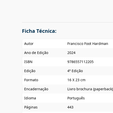
Ficha Técnica:
Autor
Francisco Foot Hardman
Ano de Edição
2024
ISBN
9786557112205
Edição
4ª Edição
Formato
16 X 23 cm
Encadernação
Livro brochura (paperback)
Idioma
Português
Páginas
443