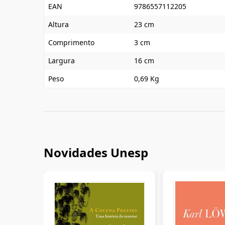
EAN
9786557112205
Altura
23 cm
Comprimento
3 cm
Largura
16 cm
Peso
0,69 Kg
Novidades Unesp