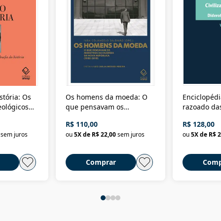
stória: Os
Os homens da moeda: O
Enciclopédi
eológicos
que pensavam os
razoado das
história
ministros da Fazenda da
artes e dos o
R$ 110,00
R$ 128,00
Nova República (1985-
Civilização 
sem juros
ou
5
X de
R$ 22,00
sem juros
ou
5
X de
R$ 2
2018)
Comprar
Comp