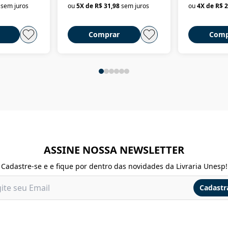
sem juros
ou
5
X de
R$ 31,98
sem juros
ou
4
X de
R$ 2
Comprar
Comp
ASSINE NOSSA NEWSLETTER
Cadastre-se e e fique por dentro das novidades da Livraria Unesp!
Cadastr