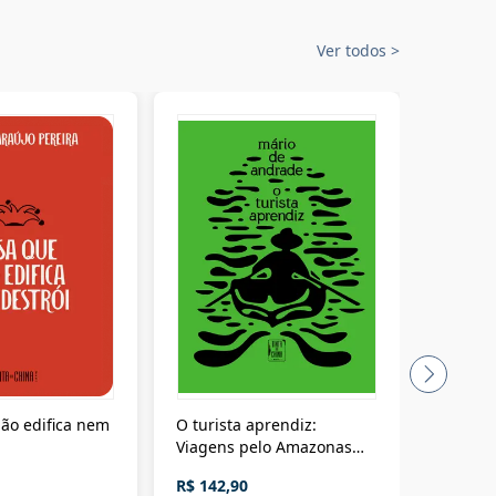
Ver todos
>
ão edifica nem
O turista aprendiz:
Coloniz
Viagens pelo Amazonas
totalita
até o Peru, pelo Madeira
crimino
R$ 142,90
R$ 69,9
até a Bolívia e por Marajó