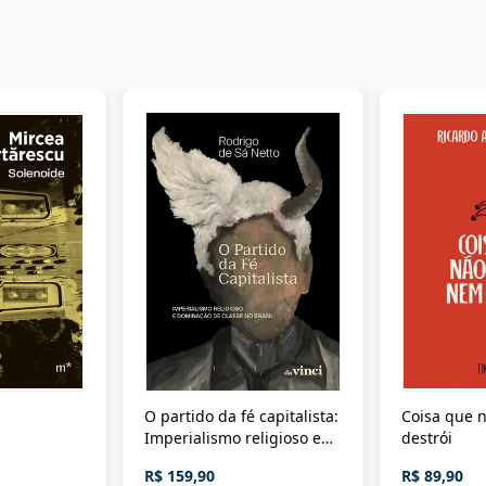
O partido da fé capitalista:
Coisa que n
Imperialismo religioso e
destrói
dominação de classe no
R$ 159,90
R$ 89,90
Brasil