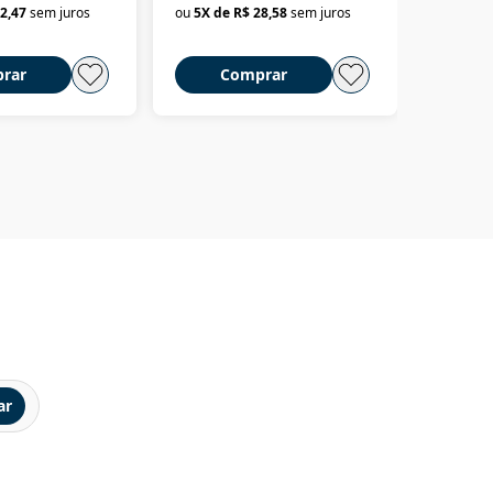
2,47
sem juros
ou
5
X de
R$ 28,58
sem juros
ou
3
X d
até dizer chega
rar
Comprar
C
ar