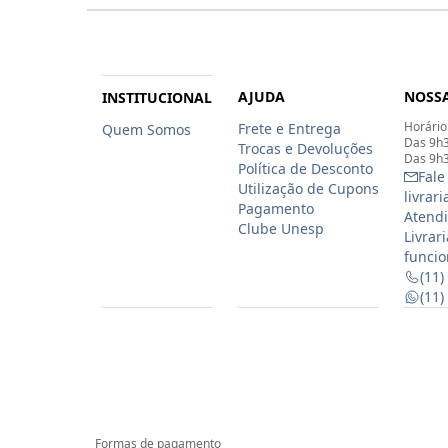
AJUDA
NOSSA
INSTITUCIONAL
Horário
Frete e Entrega
Quem Somos
Das 9h3
Trocas e Devoluções
Das 9h3
Política de Desconto
Fale
Utilização de Cupons
livrar
Pagamento
Atendi
Clube Unesp
Livrar
funcio
(11)
(11
Formas de pagamento