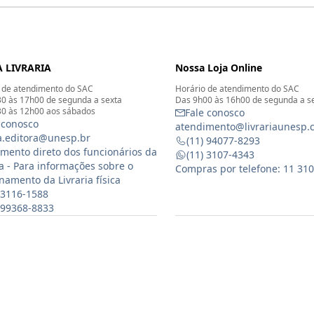
 LIVRARIA
Nossa Loja Online
 de atendimento do SAC
Horário de atendimento do SAC
0 às 17h00 de segunda a sexta
Das 9h00 às 16h00 de segunda a s
0 às 12h00 aos sábados
Fale conosco
 conosco
atendimento@livrariaunesp.
ia.editora@unesp.br
(11) 94077-8293
mento direto dos funcionários da
(11) 3107-4343
ia - Para informações sobre o
Compras por telefone: 11 31
namento da Livraria física
 3116-1588
) 99368-8833