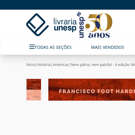
TODAS AS SEÇÕES
MAIS VENDIDOS
Início
|
História
|
Américas
|
Nem pátria, nem patrão! - 4 edição: Me