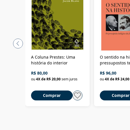
A Coluna Prestes: Uma
O sentido na hi
história do interior
pressupostos t
da filosofia da 
R$ 80,00
R$ 96,00
ou
4
X de
R$ 20,00
sem juros
ou
4
X de
R$ 24,00
Comprar
Comprar