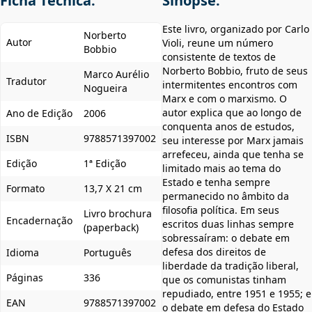
Ficha Técnica:
Sinopse:
Este livro, organizado por Carlo
Norberto
Autor
Violi, reune um número
Bobbio
consistente de textos de
Norberto Bobbio, fruto de seus
Marco Aurélio
Tradutor
intermitentes encontros com
Nogueira
Marx e com o marxismo. O
autor explica que ao longo de
Ano de Edição
2006
conquenta anos de estudos,
ISBN
9788571397002
seu interesse por Marx jamais
arrefeceu, ainda que tenha se
Edição
1ª Edição
limitado mais ao tema do
Estado e tenha sempre
Formato
13,7 X 21 cm
permanecido no âmbito da
filosofia política. Em seus
Livro brochura
Encadernação
escritos duas linhas sempre
(paperback)
sobressaíram: o debate em
defesa dos direitos de
Idioma
Português
liberdade da tradição liberal,
Páginas
336
que os comunistas tinham
repudiado, entre 1951 e 1955; e
EAN
9788571397002
o debate em defesa do Estado