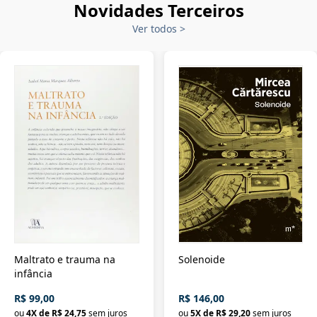
Novidades Terceiros
Ver todos
>
Maltrato e trauma na
Solenoide
infância
R$ 99,00
R$ 146,00
ou
4
X de
R$ 24,75
sem juros
ou
5
X de
R$ 29,20
sem juros