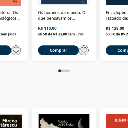
stória: Os
Os homens da moeda: O
Enciclopédi
eológicos
que pensavam os
razoado das
história
ministros da Fazenda da
artes e dos o
R$ 110,00
R$ 128,00
Nova República (1985-
Civilização 
sem juros
ou
5
X de
R$ 22,00
sem juros
ou
5
X de
R$ 2
2018)
Comprar
Comp