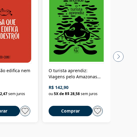
ão edifica nem
O turista aprendiz:
Coloniz
Viagens pelo Amazonas
totalita
até o Peru, pelo Madeira
crimino
R$ 142,90
R$ 69,9
até a Bolívia e por Marajó
2,47
sem juros
ou
5
X de
R$ 28,58
sem juros
ou
3
X d
até dizer chega
rar
Comprar
C