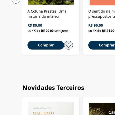
A Coluna Prestes: Uma
O sentido na hi
história do interior
pressupostos t
da filosofia da 
R$ 80,00
R$ 96,00
ou
4
X de
R$ 20,00
sem juros
ou
4
X de
R$ 24,00
Comprar
Comprar
Novidades Terceiros