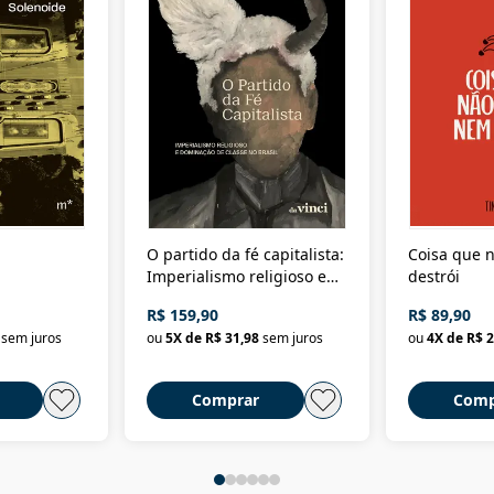
O partido da fé capitalista:
Coisa que n
Imperialismo religioso e
destrói
dominação de classe no
R$ 159,90
R$ 89,90
Brasil
sem juros
ou
5
X de
R$ 31,98
sem juros
ou
4
X de
R$ 2
Comprar
Comp