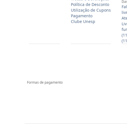
Das
Política de Desconto
Fa
Utilização de Cupons
li
Pagamento
At
Clube Unesp
Li
fu
(1
(1
Formas de pagamento