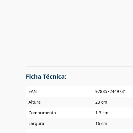
Ficha Técnica:
EAN
9788572449731
Altura
23 cm
Comprimento
1.3 cm
Largura
16 cm