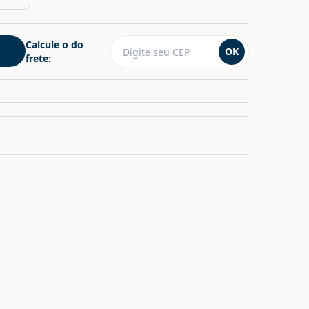
Calcule o do
OK
frete: