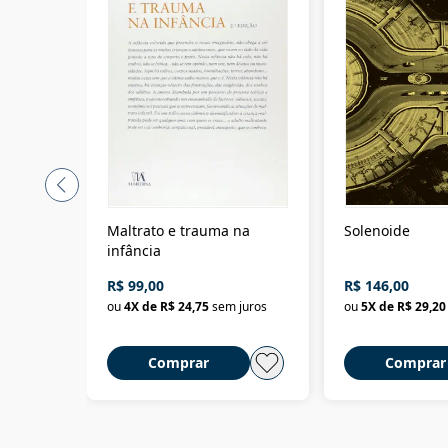
Maltrato e trauma na
Solenoide
infância
R$ 99,00
R$ 146,00
ou
4
X de
R$ 24,75
sem juros
ou
5
X de
R$ 29,20
Comprar
Comprar