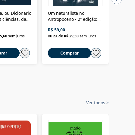
a, ou Dicionário
Um naturalista no
A vora
 ciências, das
Antropoceno - 2ª edição:
fícios - Vol. 7:
Um biólogo em busca do
R$ 59,00
R$ 58,0
material
selvagem
5,60
sem juros
ou
2
X de
R$ 29,50
sem juros
ou
2
X d
rar
Comprar
C
Ver todos
>