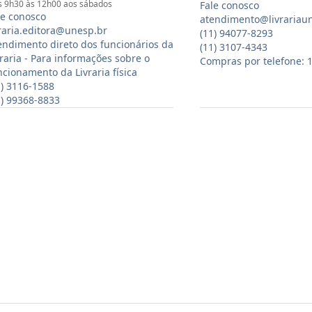
 9h30 às 12h00 aos sábados
Fale conosco
le conosco
atendimento@livrariau
vraria.editora@unesp.br
(11) 94077-8293
endimento direto dos funcionários da
(11) 3107-4343
vraria - Para informações sobre o
Compras por telefone: 
ncionamento da Livraria física
1) 3116-1588
1) 99368-8833