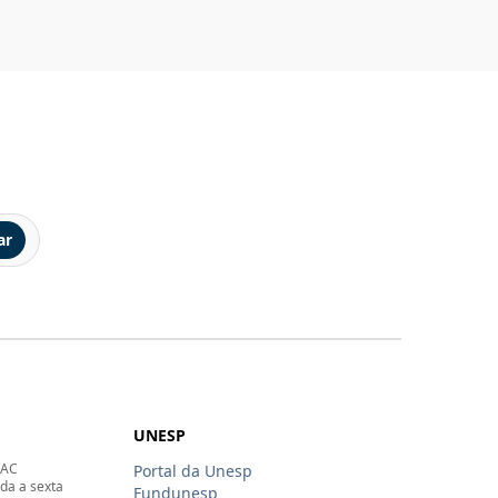
ar
UNESP
SAC
Portal da Unesp
da a sexta
Fundunesp