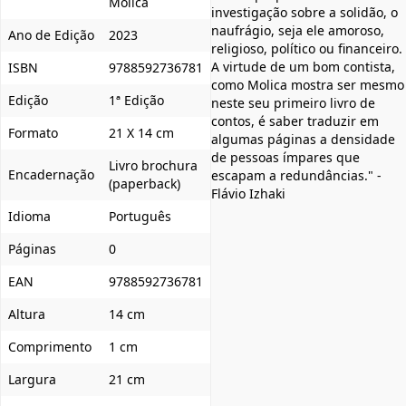
Molica
investigação sobre a solidão, o
naufrágio, seja ele amoroso,
Ano de Edição
2023
religioso, político ou financeiro.
A virtude de um bom contista,
ISBN
9788592736781
como Molica mostra ser mesmo
Edição
1ª Edição
neste seu primeiro livro de
contos, é saber traduzir em
Formato
21 X 14 cm
algumas páginas a densidade
de pessoas ímpares que
Livro brochura
Encadernação
escapam a redundâncias." -
(paperback)
Flávio Izhaki
Idioma
Português
Páginas
0
EAN
9788592736781
Altura
14 cm
Comprimento
1 cm
Largura
21 cm