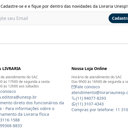
Cadastre-se e e fique por dentro das novidades da Livraria Unesp!
Cadastr
 LIVRARIA
Nossa Loja Online
 de atendimento do SAC
Horário de atendimento do SAC
0 às 17h00 de segunda a sexta
Das 9h00 às 16h00 de segunda a s
0 às 12h00 aos sábados
Fale conosco
 conosco
atendimento@livrariaunesp.
ia.editora@unesp.br
(11) 94077-8293
mento direto dos funcionários da
(11) 3107-4343
ia - Para informações sobre o
Compras por telefone: 11 31
namento da Livraria física
 3116-1588
) 99368-8833