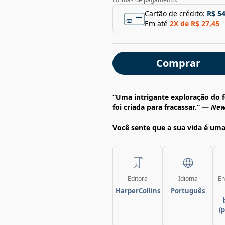
Cartão de crédito:
R$ 54
Em até
2
X de
R$ 27,45
Comprar
“Uma intrigante exploração do
foi criada para fracassar.” —
New
Você sente que a sua vida é uma
Editora
Idioma
En
HarperCollins
Português
(