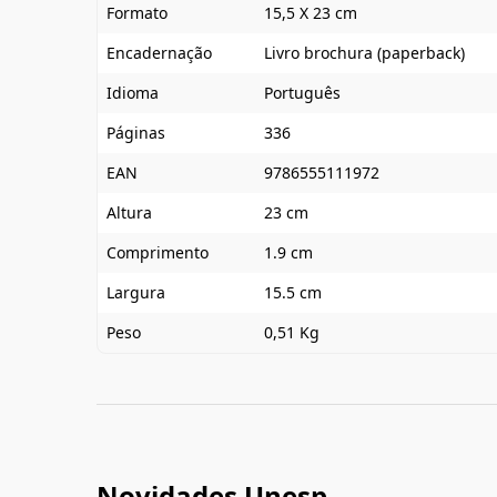
Formato
15,5 X 23 cm
Encadernação
Livro brochura (paperback)
Idioma
Português
Páginas
336
EAN
9786555111972
Altura
23 cm
Comprimento
1.9 cm
Largura
15.5 cm
Peso
0,51 Kg
Novidades Unesp