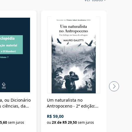
a, ou Dicionário
Um naturalista no
A vora
 ciências, das
Antropoceno - 2ª edição:
fícios - Vol. 7:
Um biólogo em busca do
R$ 59,00
R$ 58,0
material
selvagem
5,60
sem juros
ou
2
X de
R$ 29,50
sem juros
ou
2
X d