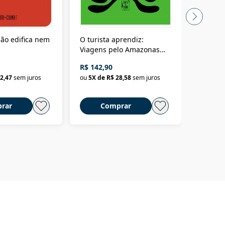
ão edifica nem
O turista aprendiz:
Coloniz
Viagens pelo Amazonas
totalita
até o Peru, pelo Madeira
crimino
R$ 142,90
R$ 69,9
até a Bolívia e por Marajó
2,47
sem juros
ou
5
X de
R$ 28,58
sem juros
ou
3
X d
até dizer chega
rar
Comprar
C