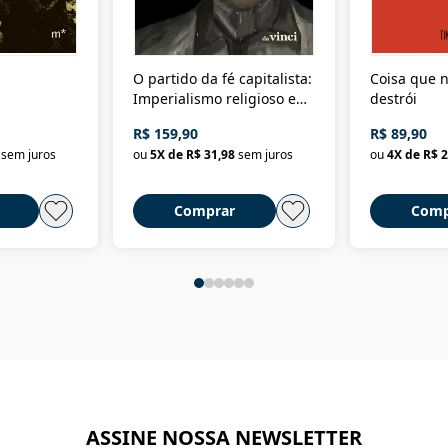
O partido da fé capitalista:
Coisa que n
Imperialismo religioso e
destrói
dominação de classe no
R$ 159,90
R$ 89,90
Brasil
sem juros
ou
5
X de
R$ 31,98
sem juros
ou
4
X de
R$ 2
Comprar
Comp
ASSINE NOSSA NEWSLETTER