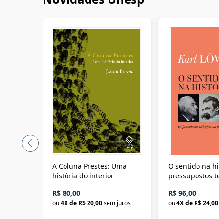
A Coluna Prestes: Uma
O sentido na hi
história do interior
pressupostos t
da filosofia da 
R$ 80,00
R$ 96,00
ou
4
X de
R$ 20,00
sem juros
ou
4
X de
R$ 24,00