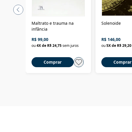
Maltrato e trauma na
Solenoide
infância
R$ 99,00
R$ 146,00
ou
4
X de
R$ 24,75
sem juros
ou
5
X de
R$ 29,20
Comprar
Comprar