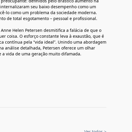
 preocupante: definidos pelo drástico aumento na
es internalizaram seu baixo desempenho como um
nhecê-lo como um problema da sociedade moderna.
 de total esgotamento – pessoal e profissional.
, Anne Helen Petersen desmitifica a falácia de que o
r coisa. O esforço constante leva à exaustão, que é
sca contínua pela “vida ideal”. Unindo uma abordagem
uma análise detalhada, Petersen oferece um olhar
re a vida de uma geração muito difamada.
Ver todos
>