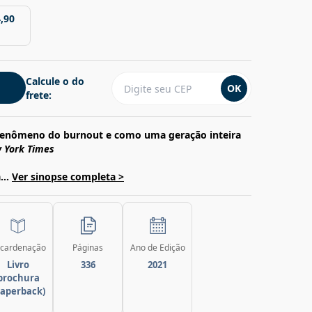
,90
Calcule o do
OK
frete:
 fenômeno do burnout e como uma geração inteira
 York Times
...
Ver sinopse completa >
cardenação
Páginas
Ano de Edição
Livro
336
2021
brochura
paperback)