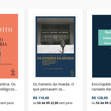
stória: Os
Os homens da moeda: O
Enciclopédi
eológicos
que pensavam os
razoado das
história
ministros da Fazenda da
artes e dos o
R$ 110,00
R$ 128,00
Nova República (1985-
Civilização 
sem juros
ou
5
X de
R$ 22,00
sem juros
ou
5
X de
R$ 2
2018)