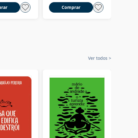
rar
Comprar
C
Ver todos
>