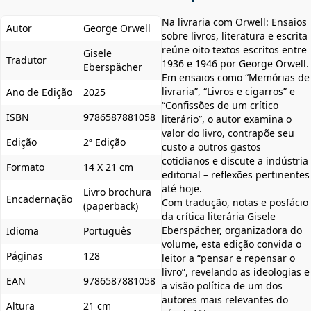
Na livraria com Orwell: Ensaios
Autor
George Orwell
sobre livros, literatura e escrita
reúne oito textos escritos entre
Gisele
Tradutor
1936 e 1946 por George Orwell.
Eberspächer
Em ensaios como “Memórias de
livraria”, “Livros e cigarros” e
Ano de Edição
2025
“Confissões de um crítico
ISBN
9786587881058
literário”, o autor examina o
valor do livro, contrapõe seu
Edição
2ª Edição
custo a outros gastos
cotidianos e discute a indústria
Formato
14 X 21 cm
editorial – reflexões pertinentes
até hoje.
Livro brochura
Encadernação
Com tradução, notas e posfácio
(paperback)
da crítica literária Gisele
Eberspächer, organizadora do
Idioma
Português
volume, esta edição convida o
Páginas
128
leitor a “pensar e repensar o
livro”, revelando as ideologias e
EAN
9786587881058
a visão política de um dos
autores mais relevantes do
Altura
21 cm