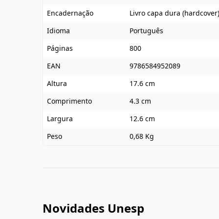
Encadernação
Livro capa dura (hardcover
Idioma
Português
Páginas
800
EAN
9786584952089
Altura
17.6 cm
Comprimento
4.3 cm
Largura
12.6 cm
Peso
0,68 Kg
Novidades Unesp