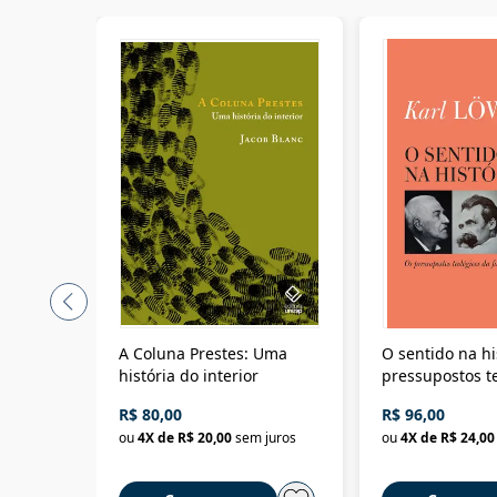
A Coluna Prestes: Uma
O sentido na hi
história do interior
pressupostos t
da filosofia da 
R$ 80,00
R$ 96,00
ou
4
X de
R$ 20,00
sem juros
ou
4
X de
R$ 24,00