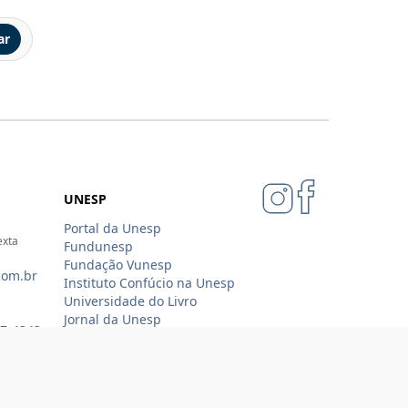
ar
UNESP
Portal da Unesp
exta
Fundunesp
Fundação Vunesp
com.br
Instituto Confúcio na Unesp
Universidade do Livro
Jornal da Unesp
07-4343
Loja Oficial Sempre Unesp