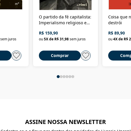
O partido da fé capitalista:
Coisa que n
Imperialismo religioso e
destrói
dominação de classe no
R$ 159,90
R$ 89,90
Brasil
sem juros
ou
5
X de
R$ 31,98
sem juros
ou
4
X de
R$ 2
Comprar
Comp
ASSINE NOSSA NEWSLETTER