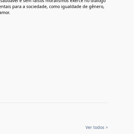
saudável e sem falsos moralismos exerce no diálogo
entais para a sociedade, como igualdade de gênero,
amor.
Ver todos
>