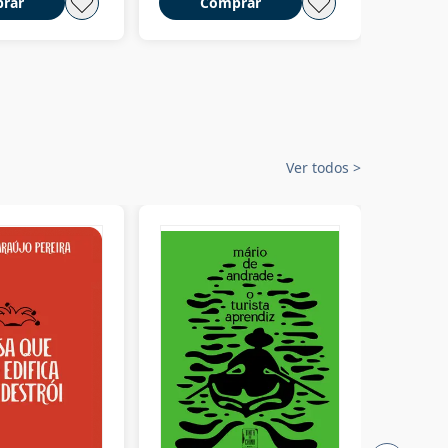
rar
Comprar
C
Ver todos
>