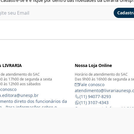
Cadastre-se e e fique por dentro das novidades da Livraria Unesp!
Cadastr
 LIVRARIA
Nossa Loja Online
 de atendimento do SAC
Horário de atendimento do SAC
0 às 17h00 de segunda a sexta
Das 9h00 às 16h00 de segunda a s
0 às 12h00 aos sábados
Fale conosco
 conosco
atendimento@livrariaunesp.
ia.editora@unesp.br
(11) 94077-8293
mento direto dos funcionários da
(11) 3107-4343
ia - Para informações sobre o
Compras por telefone: 11 31
namento da Livraria física
 3116-1588
) 99368-8833