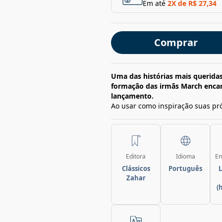
Em até
2
X de
R$ 27,34
Comprar
Uma das histórias mais queridas
formação das irmãs March encant
lançamento.
Ao usar como inspiração suas pró
Editora
Idioma
En
Clássicos
Português
L
Zahar
(