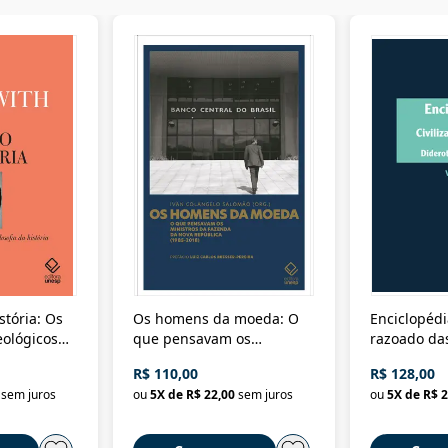
stória: Os
Os homens da moeda: O
Enciclopédi
eológicos
que pensavam os
razoado das
história
ministros da Fazenda da
artes e dos o
R$ 110,00
R$ 128,00
Nova República (1985-
Civilização 
sem juros
ou
5
X de
R$ 22,00
sem juros
ou
5
X de
R$ 2
2018)