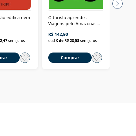
ão edifica nem
O turista aprendiz:
Coloniz
Viagens pelo Amazonas
totalita
até o Peru, pelo Madeira
crimino
R$ 142,90
R$ 69,9
até a Bolívia e por Marajó
2,47
sem juros
ou
5
X de
R$ 28,58
sem juros
ou
3
X d
até dizer chega
rar
Comprar
C