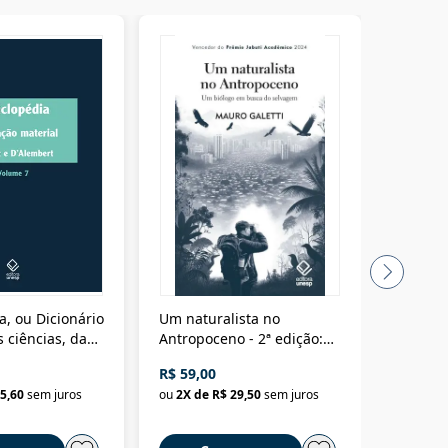
a, ou Dicionário
Um naturalista no
A vora
 ciências, das
Antropoceno - 2ª edição:
fícios - Vol. 7:
Um biólogo em busca do
R$ 59,00
R$ 58,0
material
selvagem
5,60
sem juros
ou
2
X de
R$ 29,50
sem juros
ou
2
X d