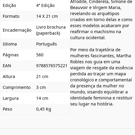
Afrodite, Cinderela, Simone de
Edição
4ª Edição
Beauvoir e Virgem Maria,
revelando os arquétipos
Formato
14 X 21 cm
criados em torno delas e como
esses modelos acabaram por
Livro brochura
Encadernação
reafirmar o machismo na
(paperback)
cultura ocidental.
Idioma
Português
Por meio da trajetória de
Páginas
560
mulheres fascinantes, Martha
Robles nos guia em uma
EAN
9788576575221
viagem de resgate da essência
perdida ao traçar um mapa
Altura
21 cm
cronológico e comportamental
da presença da mulher no
Comprimento
3 cm
mundo, visando equilibrar a
identidade feminina e restituir
Largura
14 cm
seu lugar na história.
Peso
0,45 Kg