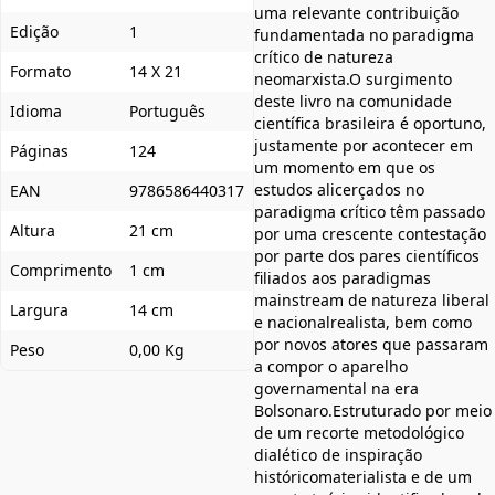
uma relevante contribuição
Edição
1
fundamentada no paradigma
crítico de natureza
Formato
14 X 21
neomarxista.O surgimento
deste livro na comunidade
Idioma
Português
científica brasileira é oportuno,
justamente por acontecer em
Páginas
124
um momento em que os
estudos alicerçados no
EAN
9786586440317
paradigma crítico têm passado
Altura
21 cm
por uma crescente contestação
por parte dos pares científicos
Comprimento
1 cm
filiados aos paradigmas
mainstream de natureza liberal
Largura
14 cm
e nacionalrealista, bem como
por novos atores que passaram
Peso
0,00 Kg
a compor o aparelho
governamental na era
Bolsonaro.Estruturado por meio
de um recorte metodológico
dialético de inspiração
históricomaterialista e de um