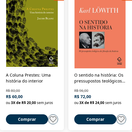
A Coluna Prestes: Uma
O sentido na história: Os
história do interior
pressupostos teológicos
da filosofia da história
R$ 80,00
R$ 96,00
R$ 60,00
R$ 72,00
ou
3
X de
R$ 20,00
sem juros
ou
3
X de
R$ 24,00
sem juros
Comprar
Comprar