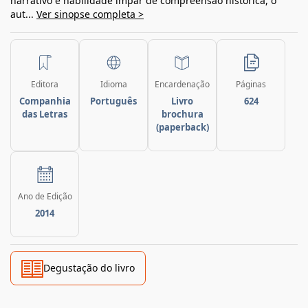
narrativo e habilidade ímpar de compreensão histórica, o
aut...
Ver sinopse completa >
Editora
Idioma
Encardenação
Páginas
Companhia
Português
Livro
624
das Letras
brochura
(paperback)
Ano de Edição
2014
Degustação do livro