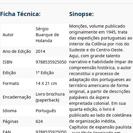
Ficha Técnica:
Sinopse:
Monções, volume publicado
Sérgio
originalmente em 1945, trata
Autor
Buarque de
das expedições portuguesas ao
Holanda
interior da Colônia por rios do
Sudeste e do Centro-Oeste.
Ano de Edição
2014
Aqui, com grande talento
narrativo e habilidade ímpar de
ISBN
9788535925050
compreensão histórica, o autor
Edição
1ª Edição
reconstitui o processo de
adaptação dos portugueses ao
Formato
14 X 21 cm
território americano de forma
original, a partir de descrições
Livro brochura
Encadernação
palpáveis da áspera
(paperback)
empreitada colonial. Em sua
quarta edição, o livro é
Idioma
Português
publicado ao lado de coletânea
de organização inédita,
Páginas
624
Capítulos de expansão paulista
EAN
9788535925050
- cujo título (inspirado em