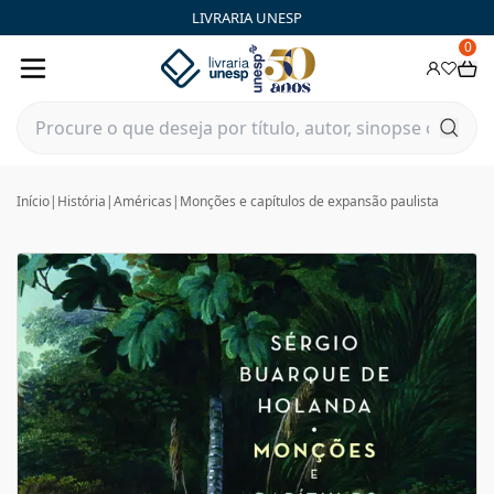
LIVRARIA UNESP
0
Início
|
História
|
Américas
|
Monções e capítulos de expansão paulista