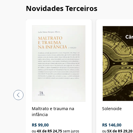
Novidades Terceiros
Maltrato e trauma na
Solenoide
infância
R$ 99,00
R$ 146,00
ou
4
X de
R$ 24,75
sem juros
ou
5
X de
R$ 29,20