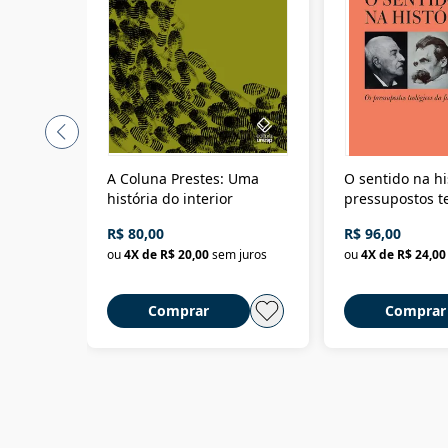
A Coluna Prestes: Uma
O sentido na hi
história do interior
pressupostos t
da filosofia da 
R$ 80,00
R$ 96,00
ou
4
X de
R$ 20,00
sem juros
ou
4
X de
R$ 24,00
Comprar
Comprar