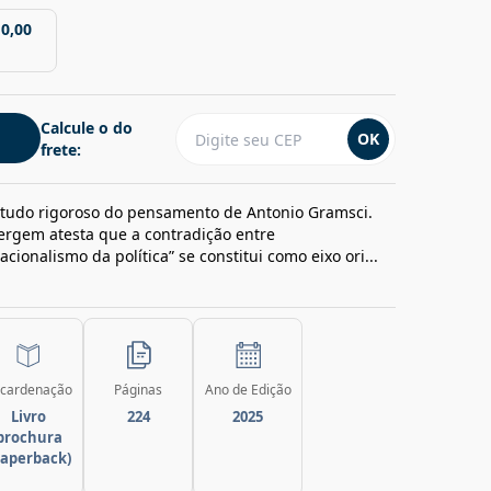
10,00
Calcule o do
OK
frete:
estudo rigoroso do pensamento de Antonio Gramsci.
rgem atesta que a contradição entre
ionalismo da política” se constitui como eixo ori...
cardenação
Páginas
Ano de Edição
Livro
224
2025
brochura
paperback)