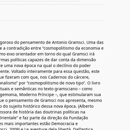
 rigoroso do pensamento de Antonio Gramsci. Uma das
 a contradição entre “cosmopolitismo da economia e
como eixo orientador em torno do qual Gramsci irá
ormas políticas capazes de dar conta da dimensão
de uma nova época na qual o declínio do poder
idente. Voltado inteiramente para essa questão, este
ue fizeram com que, nos Cadernos do cárcere,
onalismo” por “cosmopolitismo de novo tipo”. O livro
tuais e semânticas no texto gramsciano – como
 hegemonia, Moderno Príncipe –, que estimularam sua
 que o pensamento de Gramsci nos apresenta, mesmo
 do sujeito histórico dessa nova época. (Alberto
fessora de história das doutrinas políticas na
rientale” e faz parte da direção da Fundação
es mais importantes estão Democracia e
ci, 2009) e Le aventure dela libertà. Dall’antica