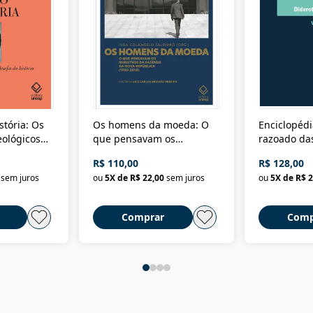
stória: Os
Os homens da moeda: O
Enciclopédi
eológicos
que pensavam os
razoado das
história
ministros da Fazenda da
artes e dos o
R$ 110,00
R$ 128,00
Nova República (1985-
Civilização 
sem juros
ou
5
X de
R$ 22,00
sem juros
ou
5
X de
R$ 2
2018)
Comprar
Comp