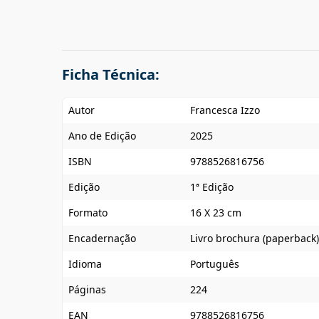
Ficha Técnica:
Autor
Francesca Izzo
Ano de Edição
2025
ISBN
9788526816756
Edição
1ª Edição
Formato
16 X 23 cm
Encadernação
Livro brochura (paperback)
Idioma
Português
Páginas
224
EAN
9788526816756