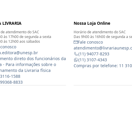
 LIVRARIA
Nossa Loja Online
 de atendimento do SAC
Horário de atendimento do SAC
0 às 17h00 de segunda a sexta
Das 9h00 às 16h00 de segunda a s
0 às 12h00 aos sábados
Fale conosco
 conosco
atendimento@livrariaunesp.
ia.editora@unesp.br
(11) 94077-8293
mento direto dos funcionários da
(11) 3107-4343
ia - Para informações sobre o
Compras por telefone: 11 31
namento da Livraria física
 3116-1588
) 99368-8833