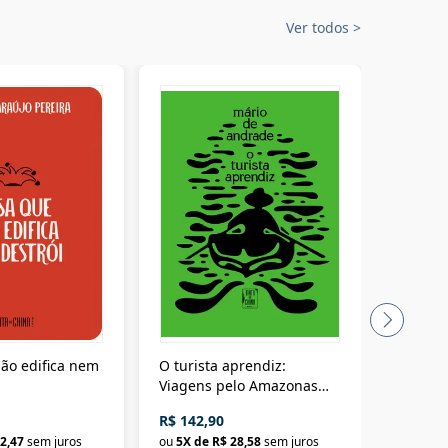
Ver todos
>
ão edifica nem
O turista aprendiz:
Coloniz
Viagens pelo Amazonas
totalita
até o Peru, pelo Madeira
crimino
R$ 142,90
R$ 69,9
até a Bolívia e por Marajó
2,47
sem juros
ou
5
X de
R$ 28,58
sem juros
ou
3
X d
até dizer chega