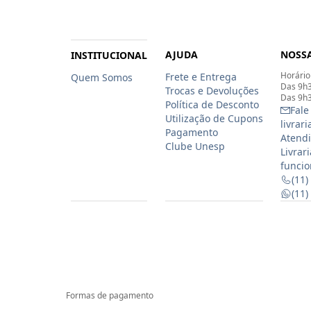
AJUDA
NOSSA
INSTITUCIONAL
Horário
Frete e Entrega
Quem Somos
Das 9h3
Trocas e Devoluções
Das 9h3
Política de Desconto
Fale
Utilização de Cupons
livrar
Pagamento
Atendi
Clube Unesp
Livrar
funcio
(11)
(11
Formas de pagamento