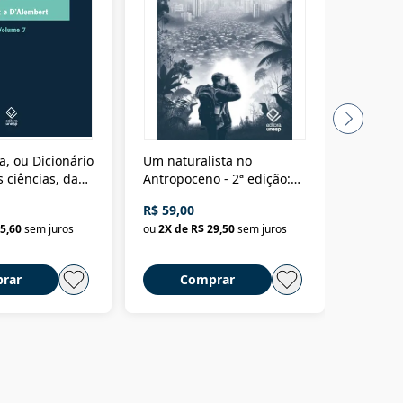
a, ou Dicionário
Um naturalista no
A vora
 ciências, das
Antropoceno - 2ª edição:
fícios - Vol. 7:
Um biólogo em busca do
R$ 59,00
R$ 58,0
material
selvagem
5,60
sem juros
ou
2
X de
R$ 29,50
sem juros
ou
2
X d
rar
Comprar
C