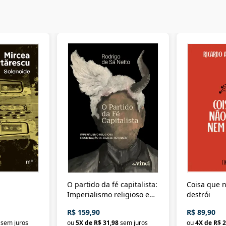
O partido da fé capitalista:
Coisa que n
Imperialismo religioso e
destrói
dominação de classe no
R$ 159,90
R$ 89,90
Brasil
sem juros
ou
5
X de
R$ 31,98
sem juros
ou
4
X de
R$ 2