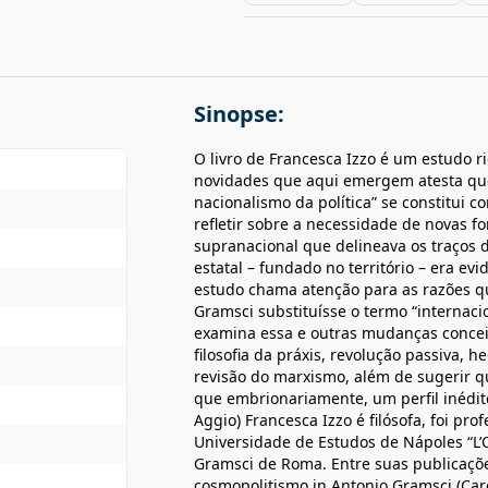
Sinopse:
O livro de Francesca Izzo é um estudo
novidades que aqui emergem atesta que
nacionalismo da política” se constitui 
refletir sobre a necessidade de novas f
supranacional que delineava os traços 
estatal – fundado no território – era ev
estudo chama atenção para as razões q
Gramsci substituísse o termo “internaci
examina essa e outras mudanças concei
filosofia da práxis, revolução passiva,
revisão do marxismo, além de sugerir
que embrionariamente, um perfil inédito
Aggio) Francesca Izzo é filósofa, foi pro
Universidade de Estudos de Nápoles “L’O
Gramsci de Roma. Entre suas publicaçõ
cosmopolitismo in Antonio Gramsci (Caroc